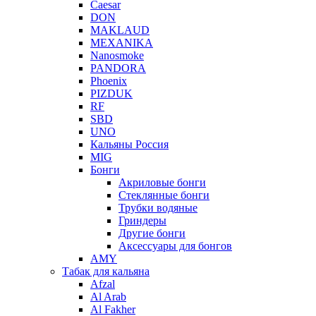
Caesar
DON
MAKLAUD
MEXANIKA
Nanosmoke
PANDORA
Phoenix
PIZDUK
RF
SBD
UNO
Кальяны Россия
MIG
Бонги
Акриловые бонги
Стеклянные бонги
Трубки водяные
Гриндеры
Другие бонги
Аксессуары для бонгов
AMY
Табак для кальяна
Afzal
Al Arab
Al Fakher