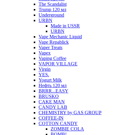
The Scandalist
Trump 120 мл
Underground
URBN
Made in USSR
URBN
Vape Mechanic Liquid
Vape Repablick
Vaper Treats
Vapex
Vaping Coffee
VAPOR VILLAGE
Virgin
YES.
Yogurt Milk
Нефть 120 мл
BRRR...EASY
BRUSKO
CAKE MAN
CANDY LAB
CHEMISTRY by GAS GROUP
COFFEE-IN
COTTON CANDY
ZOMBIE COLA
BOMB!