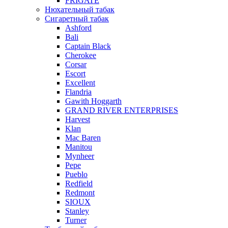
FRIGATE
Нюхательный табак
Сигаретный табак
Ashford
Bali
Captain Black
Cherokee
Corsar
Escort
Excellent
Flandria
Gawith Hoggarth
GRAND RIVER ENTERPRISES
Harvest
Klan
Mac Baren
Manitou
Mynheer
Pepe
Pueblo
Redfield
Redmont
SIOUX
Stanley
Turner