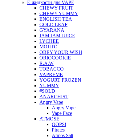
Е-жидкости для VAPE
CHEWY FRUIT
CHEWY YUMMY
ENGLISH TEA
GOLD LEAF
GYARANA
JAM JAM JUICE
LYCHEE
MOJITO
OBEY YOUR WISH
ORIOCOOKIE
R.A.W
TOBACCO
VAPREME
YOGURT FROZEN
YUMMY
#SOLD
ANARCHIST
Angry Vape
Angry Vape
Vape Face
ATMOSE
OOPS!
Pirates
Atmos Salt