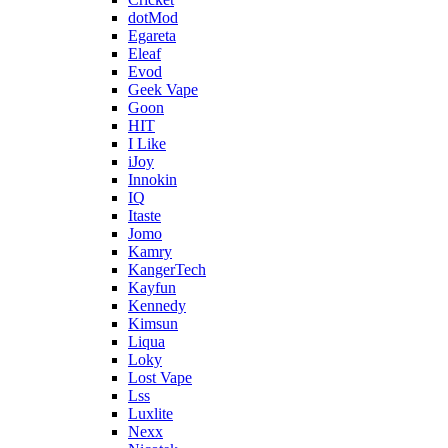
dotMod
Egareta
Eleaf
Evod
Geek Vape
Goon
HIT
I Like
iJoy
Innokin
IQ
Itaste
Jomo
Kamry
KangerTech
Kayfun
Kennedy
Kimsun
Liqua
Loky
Lost Vape
Lss
Luxlite
Nexx