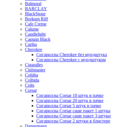
Balmoral
BARCLAY
BlackStone
Borkum Riff
Cafe Creme
Calume
Candlelight
Captain Black
Cariba
Cherokee
Сигариллы Cherokee без мундштука
Сигариллы Cherokee с мундштуком
Cigaralles
Clubmaster
Cohiba
Colhida
Colts
Corsar
Сигариллы Corsar 10 штук в пачке
Сигариллы Corsar 20 штук в пачке
Сигариллы Corsar 5 штук в пачке
Сигариллы Corsar саше пакет 1 штука
Сигариллы Corsar саше пакет 3 штуки
Сигариллы Corsar 2 штуки в блистере
Dannemann