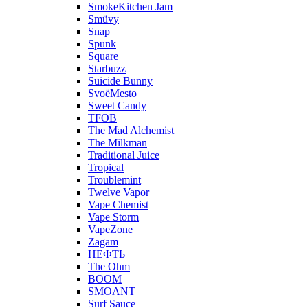
SmokeKitchen Jam
Smüvy
Snap
Spunk
Square
Starbuzz
Suicide Bunny
SvoёMesto
Sweet Candy
TFOB
The Mad Alchemist
The Milkman
Traditional Juice
Tropical
Troublemint
Twelve Vapor
Vape Chemist
Vape Storm
VapeZone
Zagam
НЕФТЬ
The Ohm
BOOM
SMOANT
Surf Sauce