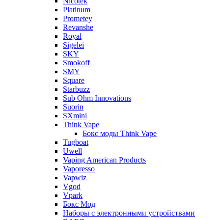
Nicotek
Platinum
Prometey
Revanshe
Royal
Sigelei
SKY
Smokoff
SMY
Square
Starbuzz
Sub Ohm Innovations
Suorin
SXmini
Think Vape
Бокс моды Think Vape
Tugboat
Uwell
Vaping American Products
Vaporesso
Vapwiz
Vgod
Vpark
Бокс Мод
Наборы с электронными устройствами