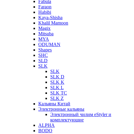
Fabula
Faraon
Habibi
Kaya-Shisha
Khalil Mamoon
Magix
Mitsuba
MYA
ODUMAN
Shapes
SHC
SLD
SLK
SLK
SLK D
SLK K
SLK L
SLK TC
SLK Z
Кальяны Китай
Электронные кальяны
Электронный чилим eStyler и
комплектующие
ALPHA
BODO