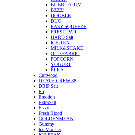
BUBBLEGUM
BZZZ!
DOUBLE
DUO
EASY SQUEEZE
FRESH PAR
HARD Salt
ICE-TEA
MILK&SHAKE
OLD FABRIC
POPCORN
YOGURT
ЁLKA
Cuttwood
DEATH CREW 88
DRIP Salt
E5
Emotion
ExtraSalt
Fizzy
Fresh Blood
GOLDENMEAN
Gummy
Ice Monster
ICE PEAK