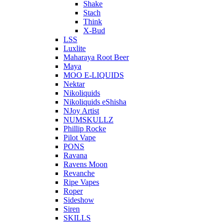
Shake
Stach
Think
X-Bud
LSS
Luxlite
Maharaya Root Beer
Maya
MOO E-LIQUIDS
Nektar
Nikoliquids
Nikoliquids eShisha
NJoy Artist
NUMSKULLZ
Phillip Rocke
Pilot Vape
PONS
Ravana
Ravens Moon
Revanche
Ripe Vapes
Roper
Sideshow
Siren
SKILLS