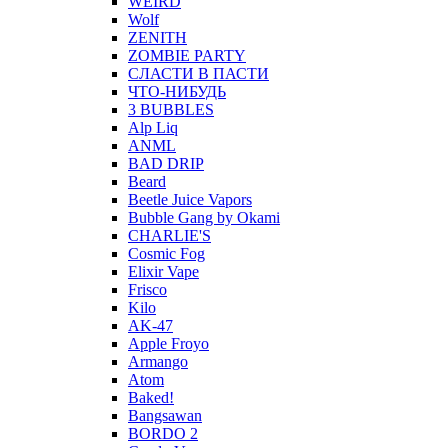
WEIRD
Wolf
ZENITH
ZOMBIE PARTY
СЛАСТИ В ПАСТИ
ЧТО-НИБУДЬ
3 BUBBLES
Alp Liq
ANML
BAD DRIP
Beard
Beetle Juice Vapors
Bubble Gang by Okami
CHARLIE'S
Cosmic Fog
Elixir Vape
Frisco
Kilo
AK-47
Apple Froyo
Armango
Atom
Baked!
Bangsawan
BORDO 2