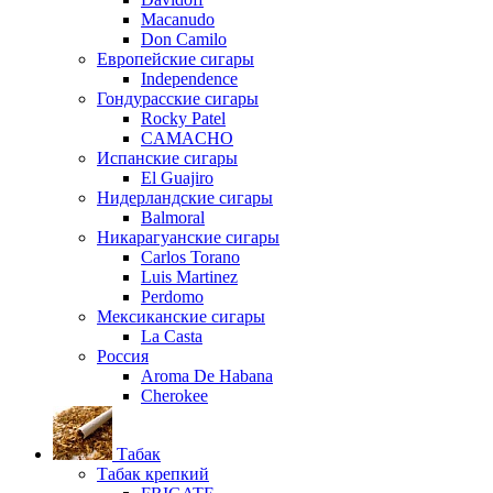
Macanudo
Don Camilo
Европейские сигары
Independence
Гондурасские сигары
Rocky Patel
CAMACHO
Испанские сигары
El Guajiro
Нидерландские сигары
Balmoral
Никарагуанские сигары
Carlos Torano
Luis Martinez
Perdomo
Мексиканские сигары
La Casta
Россия
Aroma De Habana
Cherokee
Табак
Табак крепкий