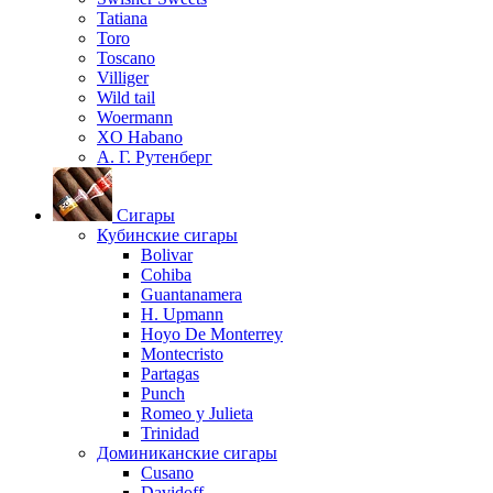
Tatiana
Toro
Toscano
Villiger
Wild tail
Woermann
XO Habano
А. Г. Рутенберг
Сигары
Кубинские сигары
Bolivar
Cohiba
Guantanamera
H. Upmann
Hoyo De Monterrey
Montecristo
Partagas
Punch
Romeo y Julieta
Trinidad
Доминиканские сигары
Cusano
Davidoff