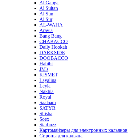
Al Ganga
Al Sultan
Al Sun
Al Sur
AL-WAHA
Aravia
Bang Bang
CHABACCO
Daily Hookah
DARKSIDE
DOOBACCO
Habibi
JM's
KISMET
Layalina
Leyla
Nakhla
Royal
Saalaam
SATYR
Shisha
Soex
Starbuzz
Картомайзеры для электронных кальянов
Сиропы для кальяна