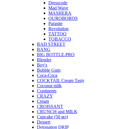
Dresscode
Mad Wave
MASHERA
OUROBOROS
Parasite
Revolution
TATTOO
TOBACCO
BAD STREET
BANG
BIG BOTTLE.PRO
Blender
Boy's
Bubble Gum
Coca-Coca
COCKTAIL Cream Tasty
Coconut milk
Continents
CRAZY
Cream
CROISSANT
CRUNCH and MILK
Cupcake (50 мл)
Dessert
Detonation DRIP