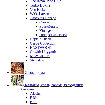
The Royal Pipe Club
Turbo Dokha
Von Eicken
W.O. Larsen
Табак из Погара
Corsar
РутенбергЪ
Vintage
Погарские смеси
Captain Black
Castle Collection
EASTWOOD
Gawith Hoggarth
MAVERICK
Stanislaw
Хьюмидоры
Кальяны, уголь, табаки, расходники
Кальяны
Aladin
BBL
ELG