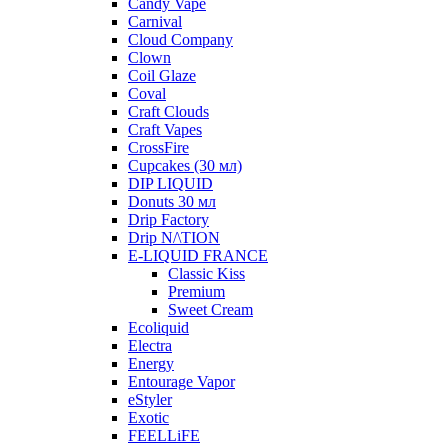
Candy Vape
Carnival
Cloud Company
Clown
Coil Glaze
Coval
Craft Clouds
Craft Vapes
CrossFire
Cupcakes (30 мл)
DIP LIQUID
Donuts 30 мл
Drip Factory
Drip N/\TION
E-LIQUID FRANCE
Classic Kiss
Premium
Sweet Cream
Ecoliquid
Electra
Energy
Entourage Vapor
eStyler
Exotic
FEELLiFE