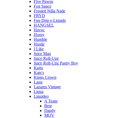
Five Pawns
Fog Sauce
Frosted Nilla Nade
FRYD
Fun Drip e-Liquids
HANGSEL
Havoc
Horny
Humble
Hustle
I Like
Juice Man
Juice Roll-Upz
Juice Roll-Upz Pastry Boy
Kaiju
Kate's
Kings Crown
Lassi
Lazarus Vintage
Liqua
Liquideo
A Team
Best
Dandy
MOV