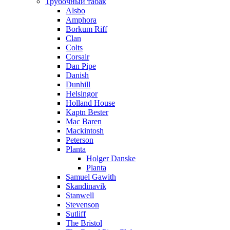
Трубочный табак
Alsbo
Amphora
Borkum Riff
Clan
Colts
Corsair
Dan Pipe
Danish
Dunhill
Helsingor
Holland House
Kaptn Bester
Mac Baren
Mackintosh
Peterson
Planta
Holger Danske
Planta
Samuel Gawith
Skandinavik
Stanwell
Stevenson
Sutliff
The Bristol