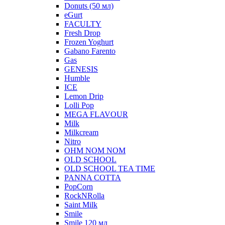
Donuts (50 мл)
eGurt
FACULTY
Fresh Drop
Frozen Yoghurt
Gabano Farento
Gas
GENESIS
Humble
ICE
Lemon Drip
Lolli Pop
MEGA FLAVOUR
Milk
Milkcream
Nitro
OHM NOM NOM
OLD SCHOOL
OLD SCHOOL TEA TIME
PANNA COTTA
PopCorn
RockNRolla
Saint Milk
Smile
Smile 120 мл