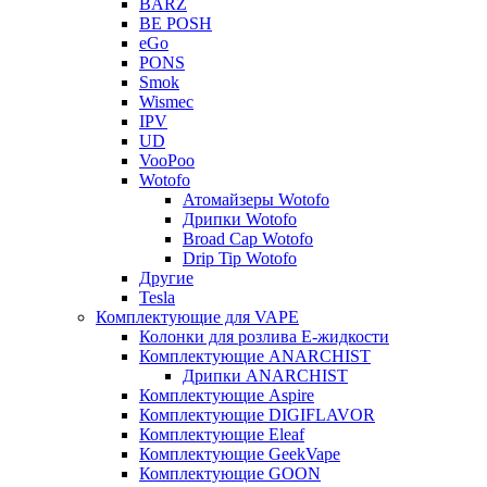
BARZ
BE POSH
eGo
PONS
Smok
Wismec
IPV
UD
VooPoo
Wotofo
Атомайзеры Wotofo
Дрипки Wotofo
Broad Cap Wotofo
Drip Tip Wotofo
Другие
Tesla
Комплектующие для VAPE
Колонки для розлива Е-жидкости
Комплектующие ANARCHIST
Дрипки ANARCHIST
Комплектующие Aspire
Комплектующие DIGIFLAVOR
Комплектующие Eleaf
Комплектующие GeekVape
Комплектующие GOON