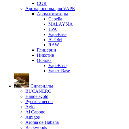
СОК
Арома, основа для VAPE
Ароматизаторы
Capella
MALAYSIA
TPA
VapeBase
АТОМ
RAW
Глицерин
Никотин
Основа
VapeBase
Vapex Base
Сигариллы
BUCANERO
Handelsgold
Русская весна
Agio
Al Capone
Amigos
Aroma de Habana
Backwoods