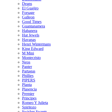
Deans
El Guajiro
Forsage
Galleon
Good Times
Guantanamera
Habanera
Hat Jewels
Havanas
Henri Wintermans
King Edward
M Mini
Montecristo
Neos
Panter
Partagas
Phillies
PIPERS
Planta
Plasencia
Premier
Principes
Romeo Y Julieta
Spiritozo
Swisher Sweets