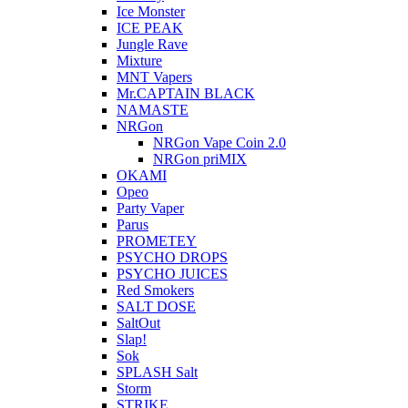
Ice Monster
ICE PEAK
Jungle Rave
Mixture
MNT Vapers
Mr.CAPTAIN BLACK
NAMASTE
NRGon
NRGon Vape Coin 2.0
NRGon priMIX
OKAMI
Opeo
Party Vaper
Parus
PROMETEY
PSYCHO DROPS
PSYCHO JUICES
Red Smokers
SALT DOSE
SaltOut
Slap!
Sok
SPLASH Salt
Storm
STRIKE