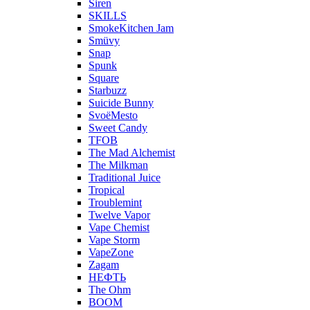
Siren
SKILLS
SmokeKitchen Jam
Smüvy
Snap
Spunk
Square
Starbuzz
Suicide Bunny
SvoёMesto
Sweet Candy
TFOB
The Mad Alchemist
The Milkman
Traditional Juice
Tropical
Troublemint
Twelve Vapor
Vape Chemist
Vape Storm
VapeZone
Zagam
НЕФТЬ
The Ohm
BOOM