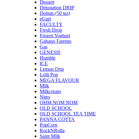
Dessert
Detonation DRIP
Donuts (50 мл)
eGurt
FACULTY
Fresh Drop
Frozen Yoghurt
Gabano Farento
Gas
GENESIS
Humble
ICE
Lemon Drip
Lolli Pop
MEGA FLAVOUR
Milk
Milkcream
Nitro
OHM NOM NOM
OLD SCHOOL
OLD SCHOOL TEA TIME
PANNA COTTA
PopCorn
RockNRolla
Saint Milk