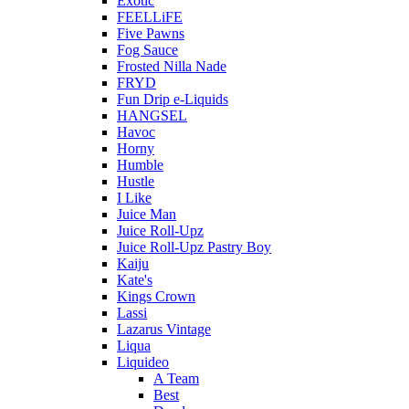
Exotic
FEELLiFE
Five Pawns
Fog Sauce
Frosted Nilla Nade
FRYD
Fun Drip e-Liquids
HANGSEL
Havoc
Horny
Humble
Hustle
I Like
Juice Man
Juice Roll-Upz
Juice Roll-Upz Pastry Boy
Kaiju
Kate's
Kings Crown
Lassi
Lazarus Vintage
Liqua
Liquideo
A Team
Best