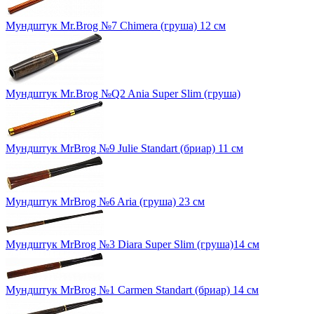
Мундштук Mr.Brog №7 Chimera (груша) 12 см
Мундштук Mr.Brog №Q2 Ania Super Slim (груша)
Мундштук MrBrog №9 Julie Standart (бриар) 11 см
Мундштук MrBrog №6 Aria (груша) 23 см
Мундштук MrBrog №3 Diara Super Slim (груша)14 cм
Мундштук MrBrog №1 Carmen Standart (бриар) 14 см