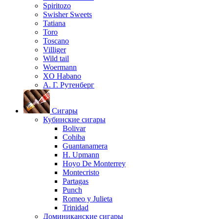
Spiritozo
Swisher Sweets
Tatiana
Toro
Toscano
Villiger
Wild tail
Woermann
XO Habano
А. Г. Рутенберг
Сигары
Кубинские сигары
Bolivar
Cohiba
Guantanamera
H. Upmann
Hoyo De Monterrey
Montecristo
Partagas
Punch
Romeo y Julieta
Trinidad
Доминиканские сигары