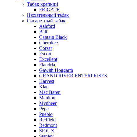
Табак крепкий
FRIGATE
Нюхательный табак
Сигаретный табак
Ashford
Bali
Captain Black
Cherokee
Corsar
Escort
Excellent
Flandria
Gawith Hoggarth
GRAND RIVER ENTERPRISES
Harvest
Klan
Mac Baren
Manitou
Mynheer
Pepe
Pueblo
Redfield
Redmont
SIOUX
Stanley