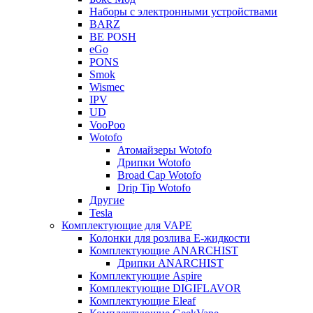
Наборы с электронными устройствами
BARZ
BE POSH
eGo
PONS
Smok
Wismec
IPV
UD
VooPoo
Wotofo
Атомайзеры Wotofo
Дрипки Wotofo
Broad Cap Wotofo
Drip Tip Wotofo
Другие
Tesla
Комплектующие для VAPE
Колонки для розлива Е-жидкости
Комплектующие ANARCHIST
Дрипки ANARCHIST
Комплектующие Aspire
Комплектующие DIGIFLAVOR
Комплектующие Eleaf