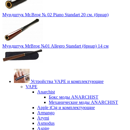
Мундштук Mr.Brog № 02 Piano Standart 20 см. (бриар)
Мундштук MrBrog №01 Allegro Standart (бриар) 14 см
Устройства VAPE и комплектующие
VAPE
Anarchist
Бокс моды ANARCHIST
Механические моды ANARCHIST
Apple iCig и комплектующие
Armango
Arymi
Asmodus
Aspire