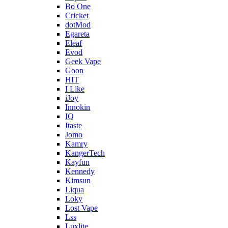
Bo One
Cricket
dotMod
Egareta
Eleaf
Evod
Geek Vape
Goon
HIT
I Like
iJoy
Innokin
IQ
Itaste
Jomo
Kamry
KangerTech
Kayfun
Kennedy
Kimsun
Liqua
Loky
Lost Vape
Lss
Luxlite