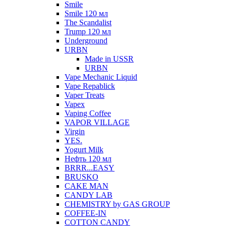
Smile
Smile 120 мл
The Scandalist
Trump 120 мл
Underground
URBN
Made in USSR
URBN
Vape Mechanic Liquid
Vape Repablick
Vaper Treats
Vapex
Vaping Coffee
VAPOR VILLAGE
Virgin
YES.
Yogurt Milk
Нефть 120 мл
BRRR...EASY
BRUSKO
CAKE MAN
CANDY LAB
CHEMISTRY by GAS GROUP
COFFEE-IN
COTTON CANDY