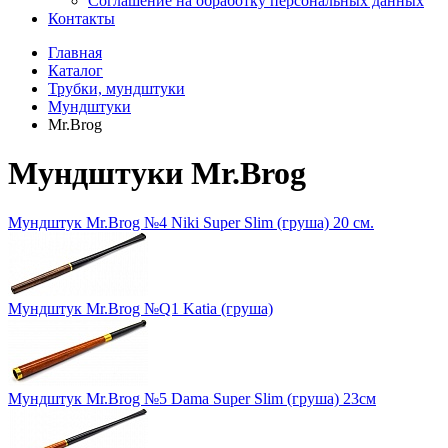
Соглашение на обработку персональных данных
Контакты
Главная
Каталог
Трубки, мундштуки
Мундштуки
Mr.Brog
Мундштуки Mr.Brog
Мундштук Mr.Brog №4 Niki Super Slim (груша) 20 см.
Мундштук Mr.Brog №Q1 Katia (груша)
Мундштук Mr.Brog №5 Dama Super Slim (груша) 23см