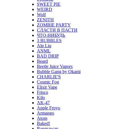
SWEET PIE
WEIRD
Wolf
ZENITH
ZOMBIE PARTY
СЛАСТИ В ПАСТИ
ЧТО-НИБУДЬ
3 BUBBLES
Alp Liq
ANML
BAD DRIP
Beard
Beetle Juice Vapors
Bubble Gang by Okami
CHARLIE'S
Cosmic Fog
Elixir Vape
Frisco
Kilo
AK-47
Apple Froyo
Armango
Atom
Baked!
Bangsawan