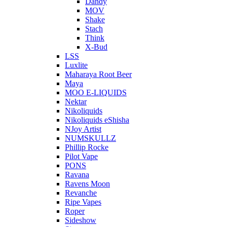
Dandy
MOV
Shake
Stach
Think
X-Bud
LSS
Luxlite
Maharaya Root Beer
Maya
MOO E-LIQUIDS
Nektar
Nikoliquids
Nikoliquids eShisha
NJoy Artist
NUMSKULLZ
Phillip Rocke
Pilot Vape
PONS
Ravana
Ravens Moon
Revanche
Ripe Vapes
Roper
Sideshow