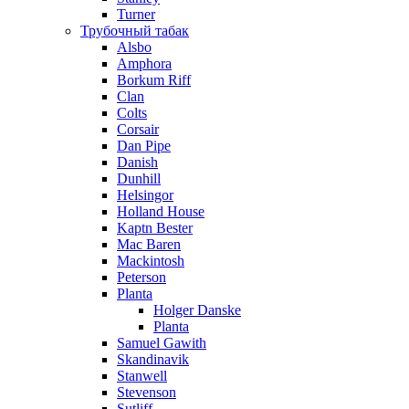
Turner
Трубочный табак
Alsbo
Amphora
Borkum Riff
Clan
Colts
Corsair
Dan Pipe
Danish
Dunhill
Helsingor
Holland House
Kaptn Bester
Mac Baren
Mackintosh
Peterson
Planta
Holger Danske
Planta
Samuel Gawith
Skandinavik
Stanwell
Stevenson
Sutliff