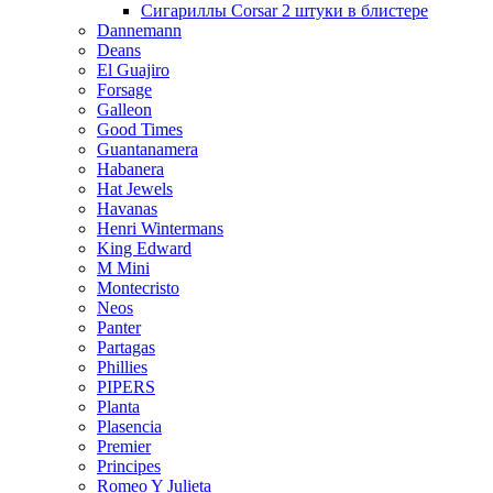
Сигариллы Corsar 2 штуки в блистере
Dannemann
Deans
El Guajiro
Forsage
Galleon
Good Times
Guantanamera
Habanera
Hat Jewels
Havanas
Henri Wintermans
King Edward
M Mini
Montecristo
Neos
Panter
Partagas
Phillies
PIPERS
Planta
Plasencia
Premier
Principes
Romeo Y Julieta