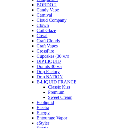
BORDO 2
Candy Vape
Carnival
Cloud Company
Clown
Coil Glaze
Coval
Craft Clouds
Craft Vapes
CrossFire
Cupcakes (30 мл)
DIP LIQUID
Donuts 30 мл
Drip Factory
Drip N/\TION
E-LIQUID FRANCE
Classic Kiss
Premium
Sweet Cream
Ecoliquid
Electra
Energy
Entourage Vapor
eStyler