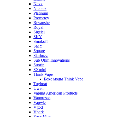
Nexx
Nicotek
Platinum
Prometey
Revanshe
Royal
Sigelei
SKY
Smokoff
SMY
Square
Starbuzz
Sub Ohm Innovations
Suorin
SXmini
Think Vape
Бокс моды Think Vape
Tugboat
Uwell
Vaping American Products
Vaporesso
Vapwiz
Vgod
Vpark
Бокс Мод