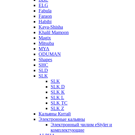
ELG
Fabula
Faraon
Habibi
Kaya-Shisha
Khalil Mamoon
Magix
Mitsuba
MYA
ODUMAN
Shapes
SHC
SLD
SLK
SLK
SLK D
SLK K
SLK L
SLK TC
SLK Z
Кальяны Китай
Электронные кальяны
Электронный чилим eStyler и
комплектующие