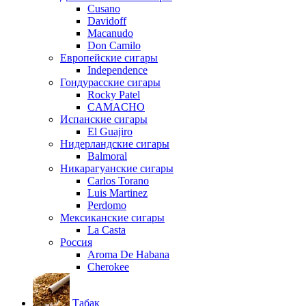
Cusano
Davidoff
Macanudo
Don Camilo
Европейские сигары
Independence
Гондурасские сигары
Rocky Patel
CAMACHO
Испанские сигары
El Guajiro
Нидерландские сигары
Balmoral
Никарагуанские сигары
Carlos Torano
Luis Martinez
Perdomo
Мексиканские сигары
La Casta
Россия
Aroma De Habana
Cherokee
Табак