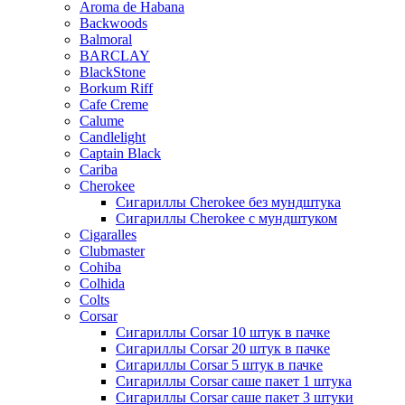
Aroma de Habana
Backwoods
Balmoral
BARCLAY
BlackStone
Borkum Riff
Cafe Creme
Calume
Candlelight
Captain Black
Cariba
Cherokee
Сигариллы Cherokee без мундштука
Сигариллы Cherokee с мундштуком
Cigaralles
Clubmaster
Cohiba
Colhida
Colts
Corsar
Сигариллы Corsar 10 штук в пачке
Сигариллы Corsar 20 штук в пачке
Сигариллы Corsar 5 штук в пачке
Сигариллы Corsar саше пакет 1 штука
Сигариллы Corsar саше пакет 3 штуки