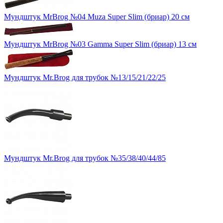
Мундштук MrBrog №04 Muza Super Slim (бриар) 20 см
Мундштук MrBrog №03 Gamma Super Slim (бриар) 13 см
Мундштук Mr.Brog для трубок №13/15/21/22/25
Мундштук Mr.Brog для трубок №35/38/40/44/85