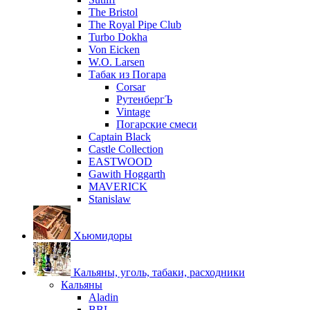
The Bristol
The Royal Pipe Club
Turbo Dokha
Von Eicken
W.O. Larsen
Табак из Погара
Corsar
РутенбергЪ
Vintage
Погарские смеси
Captain Black
Castle Collection
EASTWOOD
Gawith Hoggarth
MAVERICK
Stanislaw
Хьюмидоры
Кальяны, уголь, табаки, расходники
Кальяны
Aladin
BBL