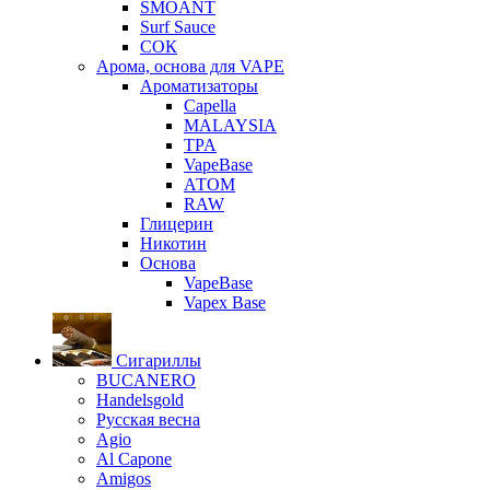
SMOANT
Surf Sauce
СОК
Арома, основа для VAPE
Ароматизаторы
Capella
MALAYSIA
TPA
VapeBase
АТОМ
RAW
Глицерин
Никотин
Основа
VapeBase
Vapex Base
Сигариллы
BUCANERO
Handelsgold
Русская весна
Agio
Al Capone
Amigos