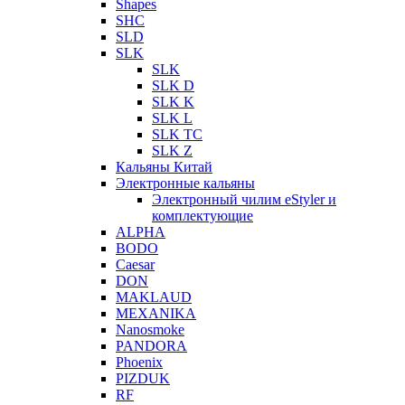
Shapes
SHC
SLD
SLK
SLK
SLK D
SLK K
SLK L
SLK TC
SLK Z
Кальяны Китай
Электронные кальяны
Электронный чилим eStyler и
комплектующие
ALPHA
BODO
Caesar
DON
MAKLAUD
MEXANIKA
Nanosmoke
PANDORA
Phoenix
PIZDUK
RF