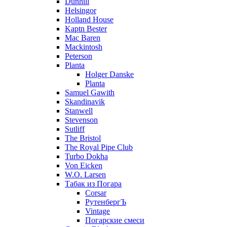
Dunhill
Helsingor
Holland House
Kaptn Bester
Mac Baren
Mackintosh
Peterson
Planta
Holger Danske
Planta
Samuel Gawith
Skandinavik
Stanwell
Stevenson
Sutliff
The Bristol
The Royal Pipe Club
Turbo Dokha
Von Eicken
W.O. Larsen
Табак из Погара
Corsar
РутенбергЪ
Vintage
Погарские смеси