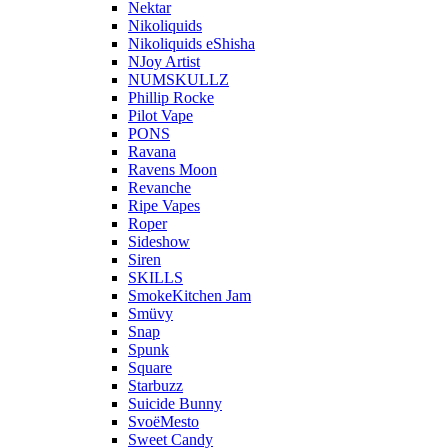
Nektar
Nikoliquids
Nikoliquids eShisha
NJoy Artist
NUMSKULLZ
Phillip Rocke
Pilot Vape
PONS
Ravana
Ravens Moon
Revanche
Ripe Vapes
Roper
Sideshow
Siren
SKILLS
SmokeKitchen Jam
Smüvy
Snap
Spunk
Square
Starbuzz
Suicide Bunny
SvoёMesto
Sweet Candy