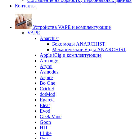
Соглашение на обработку персональных данных
Контакты
Устройства VAPE и комплектующие
VAPE
Anarchist
Бокс моды ANARCHIST
Механические моды ANARCHIST
Apple iCig и комплектующие
Armango
Arymi
Asmodus
Aspire
Bo One
Cricket
dotMod
Egareta
Eleaf
Evod
Geek Vape
Goon
HIT
I Like
iJoy