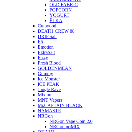
OLD FABRIC
POPCORN
YOGURT
ЁLKA
Cuttwood
DEATH CREW 88
DRIP Salt
E5
Emotion
ExtraSalt
Fizzy
Fresh Blood
GOLDENMEAN
Gummy
Ice Monster
ICE PEAK
Jungle Rave
Mixture
MNT Vapers
Mr.CAPTAIN BLACK
NAMASTE
NRGon
NRGon Vape Coin 2.0
NRGon priMIX
OKAMI