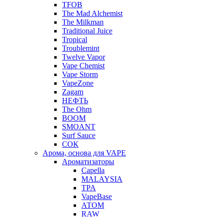
TFOB
The Mad Alchemist
The Milkman
Traditional Juice
Tropical
Troublemint
Twelve Vapor
Vape Chemist
Vape Storm
VapeZone
Zagam
НЕФТЬ
The Ohm
BOOM
SMOANT
Surf Sauce
СОК
Арома, основа для VAPE
Ароматизаторы
Capella
MALAYSIA
TPA
VapeBase
АТОМ
RAW