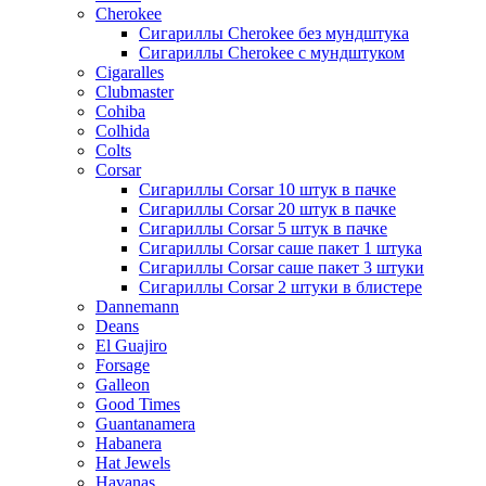
Cherokee
Сигариллы Cherokee без мундштука
Сигариллы Cherokee с мундштуком
Cigaralles
Clubmaster
Cohiba
Colhida
Colts
Corsar
Сигариллы Corsar 10 штук в пачке
Сигариллы Corsar 20 штук в пачке
Сигариллы Corsar 5 штук в пачке
Сигариллы Corsar саше пакет 1 штука
Сигариллы Corsar саше пакет 3 штуки
Сигариллы Corsar 2 штуки в блистере
Dannemann
Deans
El Guajiro
Forsage
Galleon
Good Times
Guantanamera
Habanera
Hat Jewels
Havanas