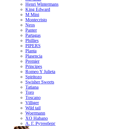
Henri Wintermans
King Edward
M Mini
Montecristo
Neos
Panter
Partagas
Phillies
PIPERS
Planta
Plasencia
Premier
Principes
Romeo Y Julieta
Spiritozo
Swisher Sweets
Tatiana
Toro
Toscano
Villiger
Wild tail
Woermann
XO Habano
А. Г. Рутенберг