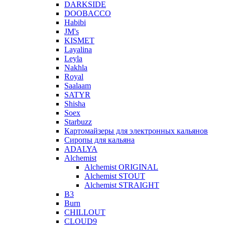
DARKSIDE
DOOBACCO
Habibi
JM's
KISMET
Layalina
Leyla
Nakhla
Royal
Saalaam
SATYR
Shisha
Soex
Starbuzz
Картомайзеры для электронных кальянов
Сиропы для кальяна
ADALYA
Alchemist
Alchemist ORIGINAL
Alchemist STOUT
Alchemist STRAIGHT
B3
Burn
CHILLOUT
CLOUD9