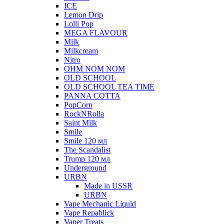
ICE
Lemon Drip
Lolli Pop
MEGA FLAVOUR
Milk
Milkcream
Nitro
OHM NOM NOM
OLD SCHOOL
OLD SCHOOL TEA TIME
PANNA COTTA
PopCorn
RockNRolla
Saint Milk
Smile
Smile 120 мл
The Scandalist
Trump 120 мл
Underground
URBN
Made in USSR
URBN
Vape Mechanic Liquid
Vape Repablick
Vaper Treats