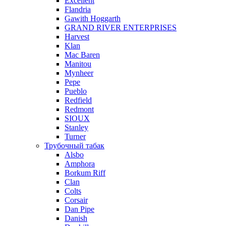
Excellent
Flandria
Gawith Hoggarth
GRAND RIVER ENTERPRISES
Harvest
Klan
Mac Baren
Manitou
Mynheer
Pepe
Pueblo
Redfield
Redmont
SIOUX
Stanley
Turner
Трубочный табак
Alsbo
Amphora
Borkum Riff
Clan
Colts
Corsair
Dan Pipe
Danish