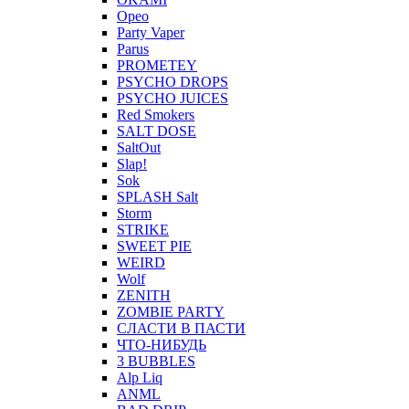
Opeo
Party Vaper
Parus
PROMETEY
PSYCHO DROPS
PSYCHO JUICES
Red Smokers
SALT DOSE
SaltOut
Slap!
Sok
SPLASH Salt
Storm
STRIKE
SWEET PIE
WEIRD
Wolf
ZENITH
ZOMBIE PARTY
СЛАСТИ В ПАСТИ
ЧТО-НИБУДЬ
3 BUBBLES
Alp Liq
ANML