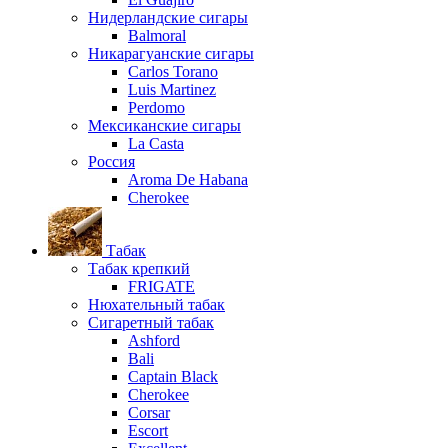
Нидерландские сигары
Balmoral
Никарагуанские сигары
Carlos Torano
Luis Martinez
Perdomo
Мексиканские сигары
La Casta
Россия
Aroma De Habana
Cherokee
Табак
Табак крепкий
FRIGATE
Нюхательный табак
Сигаретный табак
Ashford
Bali
Captain Black
Cherokee
Corsar
Escort