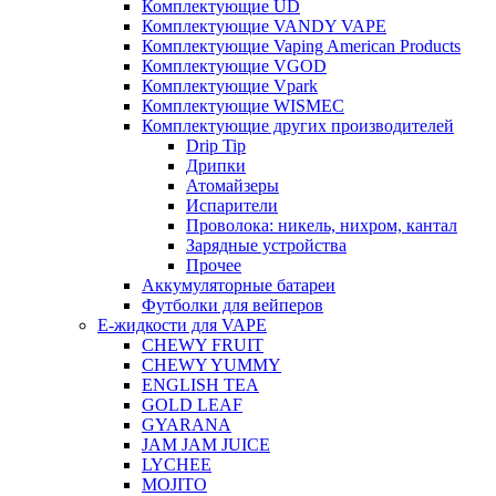
Комплектующие UD
Комплектующие VANDY VAPE
Комплектующие Vaping American Products
Комплектующие VGOD
Комплектующие Vpark
Комплектующие WISMEC
Комплектующие других производителей
Drip Tip
Дрипки
Атомайзеры
Испарители
Проволока: никель, нихром, кантал
Зарядные устройства
Прочее
Аккумуляторные батареи
Футболки для вейперов
Е-жидкости для VAPE
CHEWY FRUIT
CHEWY YUMMY
ENGLISH TEA
GOLD LEAF
GYARANA
JAM JAM JUICE
LYCHEE
MOJITO