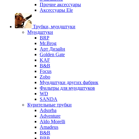
Прочие аксессуары
Аксессуары Ele
Трубки, мундштуки
Мундштуки
BRP
Mr.Brog
Арт Дизайн
Golden Gate
KAF
B&B
Focus
Zobo
Мундштуки других фабрик
Фильтры для мундштуков
WD
SANDA
Курительные трубки
Adsorba
Adventure
Aldo Morelli
Amadeus
B&B
BBB