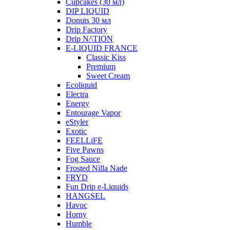
Cupcakes (30 мл)
DIP LIQUID
Donuts 30 мл
Drip Factory
Drip N/\TION
E-LIQUID FRANCE
Classic Kiss
Premium
Sweet Cream
Ecoliquid
Electra
Energy
Entourage Vapor
eStyler
Exotic
FEELLiFE
Five Pawns
Fog Sauce
Frosted Nilla Nade
FRYD
Fun Drip e-Liquids
HANGSEL
Havoc
Horny
Humble