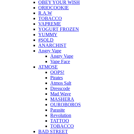
OBEY YOUR WISH
ORIOCOOKIE
R.A.W
TOBACCO
VAPREME
YOGURT FROZEN
YUMMY
#SOLD
ANARCHIST
Angry Vape
Angry Vape
Vape Face
ATMOSE
OOPS!
Pirates
Atmos Salt
Dresscode
Mad Wave
MASHERA
OUROBOROS
Parasite
Revolution
TATTOO
TOBACCO
BAD STREET