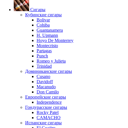
Сигары
Кубинские сигары
Bolivar
Cohiba
Guantanamera
H. Upmann
Hoyo De Monterrey
Montecristo
Partagas
Punch
Romeo y Julieta
Trinidad
Доминиканские сигары
Cusano
Davidoff
Macanudo
Don Camilo
Европейские сигары
Independence
Гондурасские сигары
Rocky Patel
CAMACHO
Испанские сигары
El Guajiro