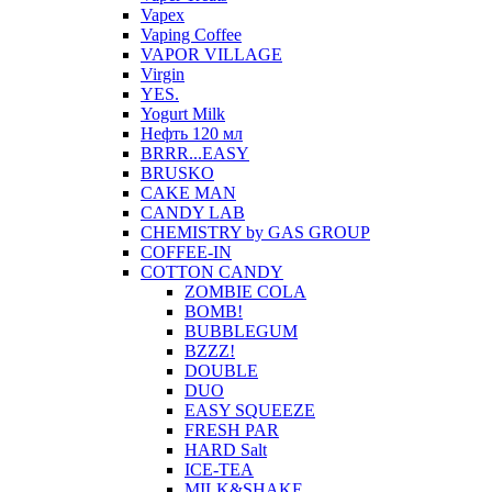
Vapex
Vaping Coffee
VAPOR VILLAGE
Virgin
YES.
Yogurt Milk
Нефть 120 мл
BRRR...EASY
BRUSKO
CAKE MAN
CANDY LAB
CHEMISTRY by GAS GROUP
COFFEE-IN
COTTON CANDY
ZOMBIE COLA
BOMB!
BUBBLEGUM
BZZZ!
DOUBLE
DUO
EASY SQUEEZE
FRESH PAR
HARD Salt
ICE-TEA
MILK&SHAKE