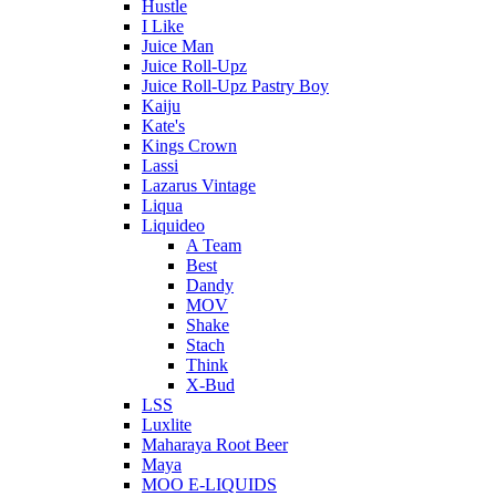
Hustle
I Like
Juice Man
Juice Roll-Upz
Juice Roll-Upz Pastry Boy
Kaiju
Kate's
Kings Crown
Lassi
Lazarus Vintage
Liqua
Liquideo
A Team
Best
Dandy
MOV
Shake
Stach
Think
X-Bud
LSS
Luxlite
Maharaya Root Beer
Maya
MOO E-LIQUIDS