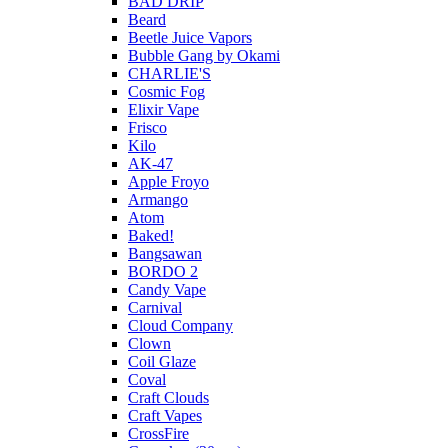
BAD DRIP
Beard
Beetle Juice Vapors
Bubble Gang by Okami
CHARLIE'S
Cosmic Fog
Elixir Vape
Frisco
Kilo
AK-47
Apple Froyo
Armango
Atom
Baked!
Bangsawan
BORDO 2
Candy Vape
Carnival
Cloud Company
Clown
Coil Glaze
Coval
Craft Clouds
Craft Vapes
CrossFire