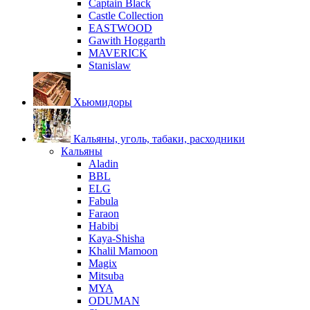
Captain Black
Castle Collection
EASTWOOD
Gawith Hoggarth
MAVERICK
Stanislaw
Хьюмидоры
Кальяны, уголь, табаки, расходники
Кальяны
Aladin
BBL
ELG
Fabula
Faraon
Habibi
Kaya-Shisha
Khalil Mamoon
Magix
Mitsuba
MYA
ODUMAN