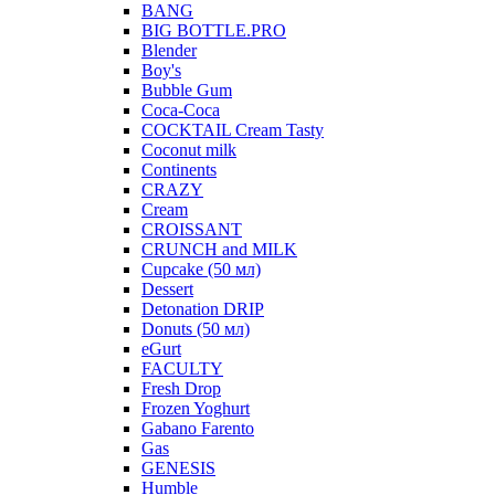
BANG
BIG BOTTLE.PRO
Blender
Boy's
Bubble Gum
Coca-Coca
COCKTAIL Cream Tasty
Coconut milk
Continents
CRAZY
Cream
CROISSANT
CRUNCH and MILK
Cupcake (50 мл)
Dessert
Detonation DRIP
Donuts (50 мл)
eGurt
FACULTY
Fresh Drop
Frozen Yoghurt
Gabano Farento
Gas
GENESIS
Humble