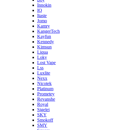
Innokin
IQ
Itaste
Jomo
Kamry
KangerTech
Kayfun
Kennedy
Kimsun
Liqua
Loky
Lost Vape
Lss
Luxlite
Nexx
Nicotek
Platinum
Prometey
Revanshe
Royal
Sigelei
SKY
Smokoff
SMY