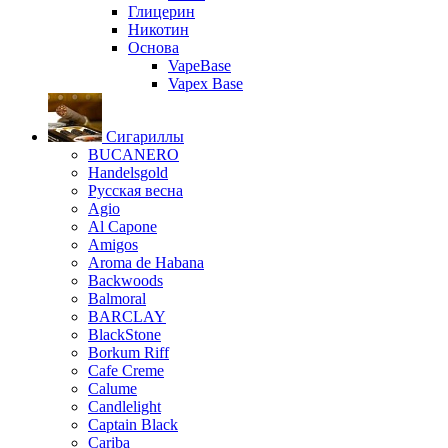
Глицерин
Никотин
Основа
VapeBase
Vapex Base
Сигариллы
BUCANERO
Handelsgold
Русская весна
Agio
Al Capone
Amigos
Aroma de Habana
Backwoods
Balmoral
BARCLAY
BlackStone
Borkum Riff
Cafe Creme
Calume
Candlelight
Captain Black
Cariba