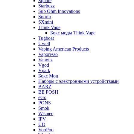
Square
Starbuzz
Sub Ohm Innovations
Suorin
SXmini
Think Vape
Бокс моды Think Vape
Tugboat
Uwell
Vaping American Products
Vaporesso
Vapwiz
Vgod
Vpark
Бокс Мод
Наборы с электронными устройствами
BARZ
BE POSH
eGo
PONS
Smok
Wismec
IPV
UD
VooPoo