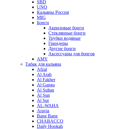
SBD
UNO
Кальяны Россия
MIG
Бонги
Акриловые бонги
Стеклянные бонги
Трубки водяные
Гриндеры
Другие бонги
Аксессуары для бонгов
AMY
Табак для кальяна
Afzal
Al Arab
Al Fakher
Al Ganga
Al Sultan
Al Sun
Al Sur
AL-WAHA
Aravia
Bang Bang
CHABACCO
Daily Hookah