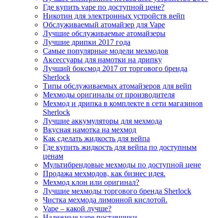
Где купить vape по доступной цене?
Никотин для электронных устройств вейп
Обслуживаемый атомайзер для Vape
Лучшие обслуживаемые атомайзеры
Лучшие дрипки 2017 года
Самые популярные модели мехмодов
Аксессуары для намотки на дрипку
Лучший боксмод 2017 от торгового бренда
Sherlock
Типы обслуживаемых атомайзеров для вейп
Мехмоды оригиналы от производителя
Мехмод и дрипка в комплекте в сети магазинов
Sherlock
Лучшие аккумуляторы для мехмода
Вкусная намотка на мехмод
Как сделать жидкость для вейпа
Где купить жидкость для вейпа по доступным
ценам
Мультибрендовые мехмоды по доступной цене
Продажа мехмодов, как бизнес идея.
Мехмод клон или оригинал?
Лучшие мехмоды торгового бренда Sherlock
Чистка мехмода лимонной кислотой.
Vape – какой лучше?
Надежные vape поставщики