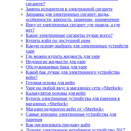
сигарете?
Замена испарителя в электронной сигарете
Заправка для электронных сигарет: виды,
особенности, крепость, хранение, применение
Вред от электронных сигарет: где правда, а где
нет?
Какие электронные сигареты лучше всего?
Купить вэйп по доступной цене
Какую основу выбрать для электронных устройств
vape
Где можно купить жидкость для vape
Недорогие жидкости для vape
Обслуживаемые баки для vape
Какой бак лучше для электронного устройства
вейп?
Готовая основа для вейп
Vape на любой вкус в магазинах сети «Sherlock»
Калькулятор основы для вейп
Купить электронные устройства для парения в
магазинах «Sherlock»
Магазин недорогих вейп от «Sherlock»
Самые хорошие электронные устройства для
парения
Как организовать продажу вайп
Лучшее электронное нетабачное устройство 2017