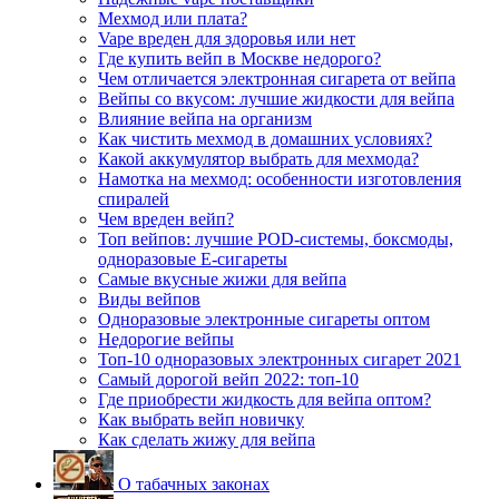
Мехмод или плата?
Vape вреден для здоровья или нет
Где купить вейп в Москве недорого?
Чем отличается электронная сигарета от вейпа
Вейпы со вкусом: лучшие жидкости для вейпа
Влияние вейпа на организм
Как чистить мехмод в домашних условиях?
Какой аккумулятор выбрать для мехмода?
Намотка на мехмод: особенности изготовления
спиралей
Чем вреден вейп?
Топ вейпов: лучшие POD-системы, боксмоды,
одноразовые E-сигареты
Самые вкусные жижи для вейпа
Виды вейпов
Одноразовые электронные сигареты оптом
Недорогие вейпы
Топ-10 одноразовых электронных сигарет 2021
Самый дорогой вейп 2022: топ-10
Где приобрести жидкость для вейпа оптом?
Как выбрать вейп новичку
Как сделать жижу для вейпа
О табачных законах