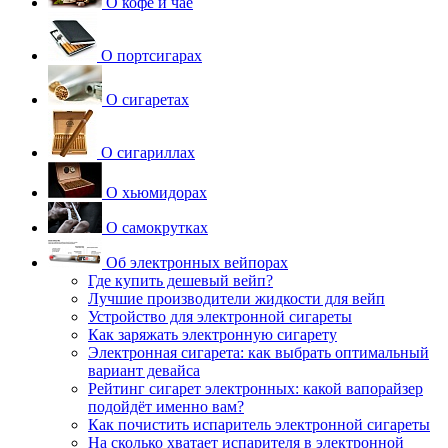
О кофе и чае
О портсигарах
О сигаретах
О сигариллах
О хьюмидорах
О самокрутках
Об электронных вейпорах
Где купить дешевый вейп?
Лучшие производители жидкости для вейп
Устройство для электронной сигареты
Как заряжать электронную сигарету
Электронная сигарета: как выбрать оптимальный
вариант девайса
Рейтинг сигарет электронных: какой вапорайзер
подойдёт именно вам?
Как почистить испаритель электронной сигареты
На сколько хватает испарителя в электронной