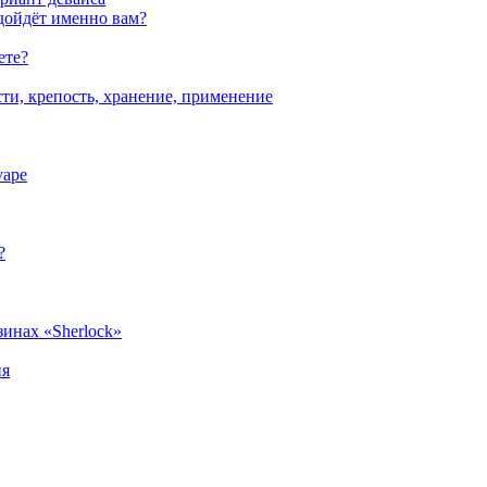
дойдёт именно вам?
ете?
сти, крепость, хранение, применение
vape
?
зинах «Sherlock»
ия