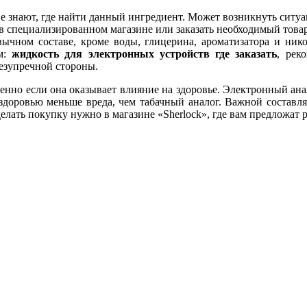
е знают, где найти данный ингредиент. Может возникнуть ситуа
в специализированном магазине или заказать необходимый товар
ычном составе, кроме воды, глицерина, ароматизатора и нико
ом:
жидкость для электронных устройств где заказать
, рек
безупречной стороны.
енно если она оказывает влияние на здоровье. Электронный анал
т здоровью меньше вреда, чем табачный аналог. Важной составл
елать покупку нужно в магазине «Sherlock», где вам предложат