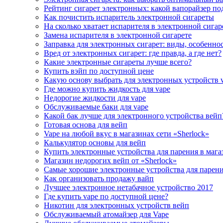
Рейтинг сигарет электронных: какой вапорайзер по
Как почистить испаритель электронной сигареты
На сколько хватает испарителя в электронной сигар
Замена испарителя в электронной сигарете
Заправка для электронных сигарет: виды, особенно
Вред от электронных сигарет: где правда, а где нет?
Какие электронные сигареты лучше всего?
Купить вэйп по доступной цене
Какую основу выбрать для электронных устройств 
Где можно купить жидкость для vape
Недорогие жидкости для vape
Обслуживаемые баки для vape
Какой бак лучше для электронного устройства вейп
Готовая основа для вейп
Vape на любой вкус в магазинах сети «Sherlock»
Калькулятор основы для вейп
Купить электронные устройства для парения в мага
Магазин недорогих вейп от «Sherlock»
Самые хорошие электронные устройства для парен
Как организовать продажу вайп
Лучшее электронное нетабачное устройство 2017
Где купить vape по доступной цене?
Никотин для электронных устройств вейп
Обслуживаемый атомайзер для Vape