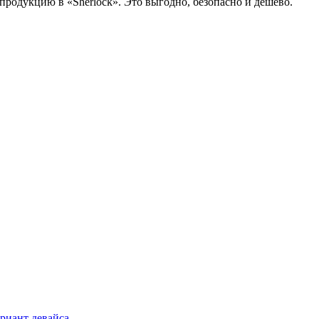
родукцию в «Sherlock». Это выгодно, безопасно и дешево.
риант девайса