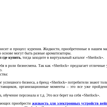
ависит и процесс курения. Жидкости, приобретенные в нашем маг
в основе могут быть разные ароматизаторы.
 где купить
, тогда заходите в виртуальный каталог «Sherlock».
 в роли бизнесмена. Так как «Sherlock» предлагает отличные ус
ю.
ства:
ог успешного бизнеса, а бренд «Sherlock» потребители знают тол
оставщиков, организационные моменты – это все уже пройден
обучение персонала и т.д. Это все берет на себя «Sherlock».
елающих приобрести
жидкость для электронных устройств вей