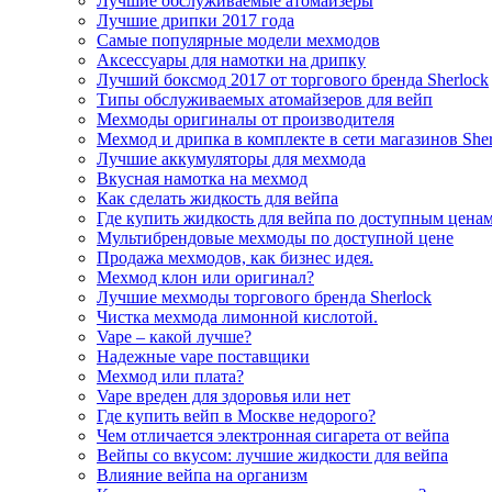
Лучшие обслуживаемые атомайзеры
Лучшие дрипки 2017 года
Самые популярные модели мехмодов
Аксессуары для намотки на дрипку
Лучший боксмод 2017 от торгового бренда Sherlock
Типы обслуживаемых атомайзеров для вейп
Мехмоды оригиналы от производителя
Мехмод и дрипка в комплекте в сети магазинов Sher
Лучшие аккумуляторы для мехмода
Вкусная намотка на мехмод
Как сделать жидкость для вейпа
Где купить жидкость для вейпа по доступным цена
Мультибрендовые мехмоды по доступной цене
Продажа мехмодов, как бизнес идея.
Мехмод клон или оригинал?
Лучшие мехмоды торгового бренда Sherlock
Чистка мехмода лимонной кислотой.
Vape – какой лучше?
Надежные vape поставщики
Мехмод или плата?
Vape вреден для здоровья или нет
Где купить вейп в Москве недорого?
Чем отличается электронная сигарета от вейпа
Вейпы со вкусом: лучшие жидкости для вейпа
Влияние вейпа на организм