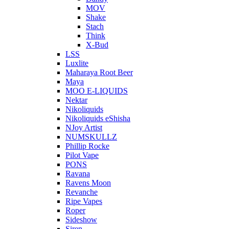
MOV
Shake
Stach
Think
X-Bud
LSS
Luxlite
Maharaya Root Beer
Maya
MOO E-LIQUIDS
Nektar
Nikoliquids
Nikoliquids eShisha
NJoy Artist
NUMSKULLZ
Phillip Rocke
Pilot Vape
PONS
Ravana
Ravens Moon
Revanche
Ripe Vapes
Roper
Sideshow
Siren