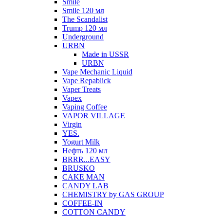
Smile
Smile 120 мл
The Scandalist
Trump 120 мл
Underground
URBN
Made in USSR
URBN
Vape Mechanic Liquid
Vape Repablick
Vaper Treats
Vapex
Vaping Coffee
VAPOR VILLAGE
Virgin
YES.
Yogurt Milk
Нефть 120 мл
BRRR...EASY
BRUSKO
CAKE MAN
CANDY LAB
CHEMISTRY by GAS GROUP
COFFEE-IN
COTTON CANDY