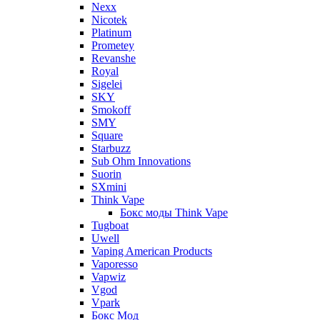
Nexx
Nicotek
Platinum
Prometey
Revanshe
Royal
Sigelei
SKY
Smokoff
SMY
Square
Starbuzz
Sub Ohm Innovations
Suorin
SXmini
Think Vape
Бокс моды Think Vape
Tugboat
Uwell
Vaping American Products
Vaporesso
Vapwiz
Vgod
Vpark
Бокс Мод