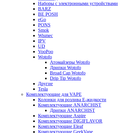
Наборы с электронными устройствами
BARZ
BE POSH
eGo
PONS
Smok
Wismec
IPV
UD
VooPoo
Wotofo
Атомайзеры Wotofo
Дрипки Wotofo
Broad Cap Wotofo
Drip Tip Wotofo
Другие
Tesla
Комплектующие для VAPE
Колонки для розлива Е-жидкости
Комплектующие ANARCHIST
Дрипки ANARCHIST
Комплектующие Aspire
Комплектующие DIGIFLAVOR
Комплектующие Eleaf
Комплектующие GeekVape