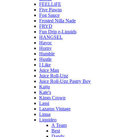
FEELLiFE
Five Pawns
Fog Sauce
Frosted Nilla Nade
FRYD
Fun Drip e-Liquids
HANGSEL
Havoc
Horny
Humble
Hustle
I Like
Juice Man
Juice Roll-Upz
Juice Roll-Upz Pastry Boy
Kaiju
Kate's
Kings Crown
Lassi
Lazarus Vintage
Liqua
Liquideo
A Team
Best
Dandy