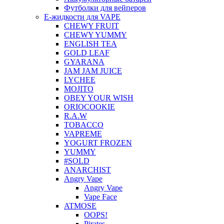
Футболки для вейперов
Е-жидкости для VAPE
CHEWY FRUIT
CHEWY YUMMY
ENGLISH TEA
GOLD LEAF
GYARANA
JAM JAM JUICE
LYCHEE
MOJITO
OBEY YOUR WISH
ORIOCOOKIE
R.A.W
TOBACCO
VAPREME
YOGURT FROZEN
YUMMY
#SOLD
ANARCHIST
Angry Vape
Angry Vape
Vape Face
ATMOSE
OOPS!
Pirates