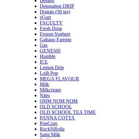
Dessert
Detonation DRIP
Donuts (50 мл)
eGurt
FACULTY
Fresh Drop
Frozen Yoghurt
Gabano Farento
Gas
GENESIS
Humble
ICE
Lemon Drip
Lolli Pop
MEGA FLAVOUR
Milk
Milkcream
Nitro
OHM NOM NOM
OLD SCHOOL
OLD SCHOOL TEA TIME
PANNA COTTA
PopCorn
RockNRolla
Saint Milk