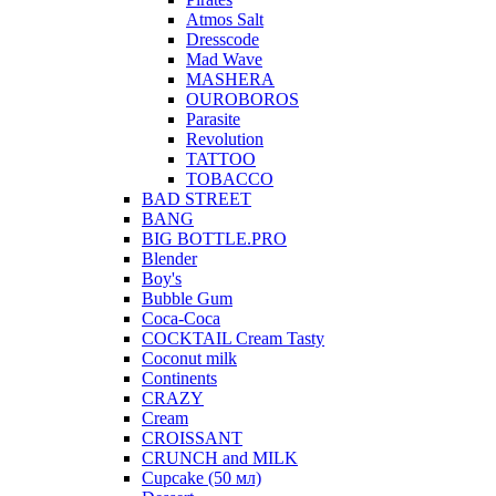
Atmos Salt
Dresscode
Mad Wave
MASHERA
OUROBOROS
Parasite
Revolution
TATTOO
TOBACCO
BAD STREET
BANG
BIG BOTTLE.PRO
Blender
Boy's
Bubble Gum
Coca-Coca
COCKTAIL Cream Tasty
Coconut milk
Continents
CRAZY
Cream
CROISSANT
CRUNCH and MILK
Cupcake (50 мл)