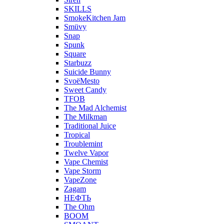
SKILLS
SmokeKitchen Jam
Smüvy
Snap
Spunk
Square
Starbuzz
Suicide Bunny
SvoёMesto
Sweet Candy
TFOB
The Mad Alchemist
The Milkman
Traditional Juice
Tropical
Troublemint
Twelve Vapor
Vape Chemist
Vape Storm
VapeZone
Zagam
НЕФТЬ
The Ohm
BOOM