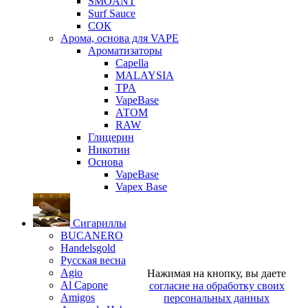
SMOANT
Surf Sauce
СОК
Арома, основа для VAPE
Ароматизаторы
Capella
MALAYSIA
TPA
VapeBase
АТОМ
RAW
Глицерин
Никотин
Основа
VapeBase
Vapex Base
Сигариллы
BUCANERO
Handelsgold
Русская весна
Agio
Нажимая на кнопку, вы даете
Al Capone
согласие на обработку своих
Amigos
персональных данных