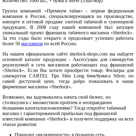
Количество: 1000 шт., + бумага Silver (33шт/кор)
Группа компаний «Премиум табак» - первая федеральная
компания в России, специализирующаяся на производстве,
импорте и оптовой продаже элитной табачной и сувенирной
продукции. В 2008 году нашей компанией был запущен
уникальный проект франшиза табачного магазина «Sherlock».
За эти годы было открыто и продолжает успешно работать
более 50
магазинов
по всей России.
На нашем официальном сайте sherlock-shops.com вы найдете
основной каталог продукции - Аксессуары для самокруток
реализуемой в сети магазинов работающих под франшизой
«Sherlock». Если Вы хотите приобрести товар: Фильтры для
самокруток CARTEL Tips Slim Long 6мм/бумага Silver, по
самой доступной цене, тогда добро пожаловать в наши
фирменные магазины «Sherlock».
Возможно, вы задумывались начать свой бизнес, но
столкнулись с множеством проблем и неоправданно
большими капиталовложениями? Тогда откройте табачный
магазин с гарантированной прибылью под франшизой
известной компании «Sherlock» и получите поддержку на всех
этапах развития:
Принцип «включенности» в большую сеть.