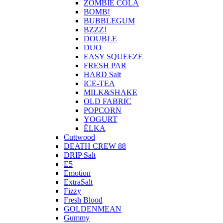
ZOMBIE COLA
BOMB!
BUBBLEGUM
BZZZ!
DOUBLE
DUO
EASY SQUEEZE
FRESH PAR
HARD Salt
ICE-TEA
MILK&SHAKE
OLD FABRIC
POPCORN
YOGURT
ЁLKA
Cuttwood
DEATH CREW 88
DRIP Salt
E5
Emotion
ExtraSalt
Fizzy
Fresh Blood
GOLDENMEAN
Gummy