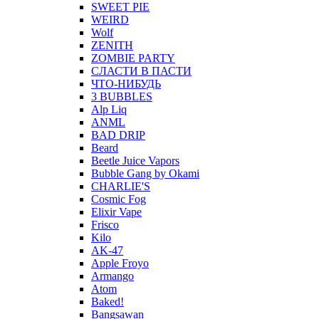
SWEET PIE
WEIRD
Wolf
ZENITH
ZOMBIE PARTY
СЛАСТИ В ПАСТИ
ЧТО-НИБУДЬ
3 BUBBLES
Alp Liq
ANML
BAD DRIP
Beard
Beetle Juice Vapors
Bubble Gang by Okami
CHARLIE'S
Cosmic Fog
Elixir Vape
Frisco
Kilo
AK-47
Apple Froyo
Armango
Atom
Baked!
Bangsawan