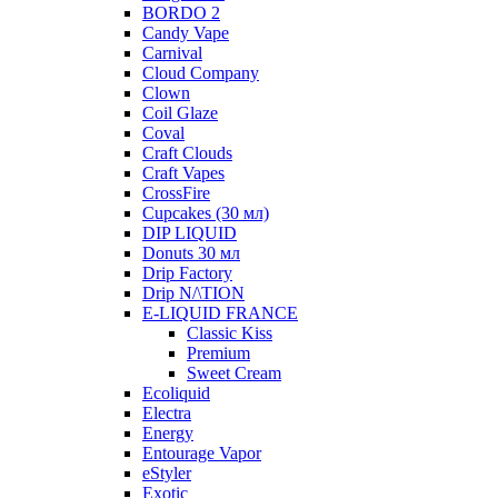
BORDO 2
Candy Vape
Carnival
Cloud Company
Clown
Coil Glaze
Coval
Craft Clouds
Craft Vapes
CrossFire
Cupcakes (30 мл)
DIP LIQUID
Donuts 30 мл
Drip Factory
Drip N/\TION
E-LIQUID FRANCE
Classic Kiss
Premium
Sweet Cream
Ecoliquid
Electra
Energy
Entourage Vapor
eStyler
Exotic