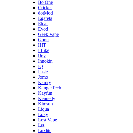
Bo One
Cricket
dotMod
Egareta
Eleaf
Evod
Geek Vape
Goon
HIT
I Like
iJoy
Innokin
IQ
Itaste
Jomo
Kamry
KangerTech
Kayfun
Kennedy
Kimsun
Liqua
Loky
Lost Vape
Lss
Luxlite