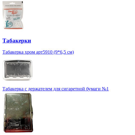
Табакерки
Табакерка хром арт5910 (9*6,5 см)
Табакерка с держателем для сигаретной бумаги №1