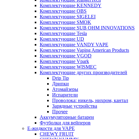
Комплектующие KENNEDY
Комплектующие OBS
Комплектующие SIGELEI
Комплектующие SMOK
Комплектующие SUB OHM INNOVATIONS
Комплектующие Tesla
Комплектующие UD
Комплектующие VANDY VAPE
Комплектующие Vaping American Products
Комплектующие VGOD
Комплектующие Vpark
Комплектующие WISMEC
Комплектующие других производителей
Drip Tip
Дрипки
Атомайзеры
Испарители
Проволока: никель, нихром, кантал
Зарядные устройства
Прочее
Аккумуляторные батареи
Футболки для вейперов
Е-жидкости для VAPE
CHEWY FRUIT