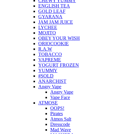
CHEWY YUMMY
ENGLISH TEA
GOLD LEAF
GYARANA
JAM JAM JUICE
LYCHEE
MOJITO
OBEY YOUR WISH
ORIOCOOKIE
R.A.W
TOBACCO
VAPREME
YOGURT FROZEN
YUMMY
#SOLD
ANARCHIST
Angry Vape
Angry Vape
Vape Face
ATMOSE
OOPS!
Pirates
Atmos Salt
Dresscode
Mad Wave