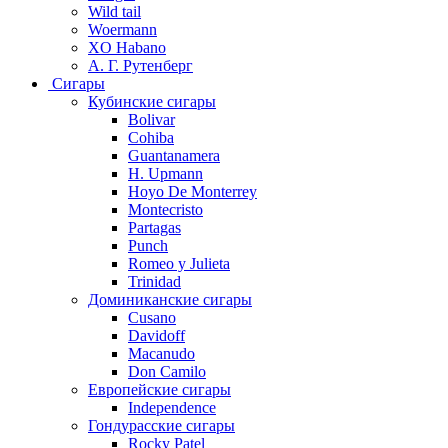
Wild tail
Woermann
XO Habano
А. Г. Рутенберг
Сигары
Кубинские сигары
Bolivar
Cohiba
Guantanamera
H. Upmann
Hoyo De Monterrey
Montecristo
Partagas
Punch
Romeo y Julieta
Trinidad
Доминиканские сигары
Cusano
Davidoff
Macanudo
Don Camilo
Европейские сигары
Independence
Гондурасские сигары
Rocky Patel