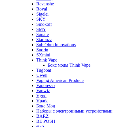
Revanshe
Royal
Sigelei
SKY
Smokoff
SMY
Square
Starbuzz
Sub Ohm Innovations
Suorin
SXmini
Think Vape
Бокс моды Think Vape
Tugboat
Uwell
Vaping American Products
Vaporesso
Vapwiz
Vgod
Vpark
Бокс Мод
Наборы с электронными устройствами
BARZ
BE POSH
eGo