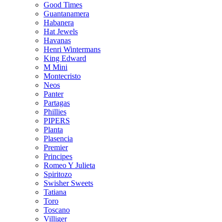
Good Times
Guantanamera
Habanera
Hat Jewels
Havanas
Henri Wintermans
King Edward
M Mini
Montecristo
Neos
Panter
Partagas
Phillies
PIPERS
Planta
Plasencia
Premier
Principes
Romeo Y Julieta
Spiritozo
Swisher Sweets
Tatiana
Toro
Toscano
Villiger