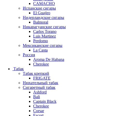
CAMACHO
Испанские сигары
El Guajiro
Нидерландские сигары
Balmoral
Никарагуанские сигары
Carlos Torano
Luis Martinez
Perdomo
Мексиканские сигары
La Casta
Россия
Aroma De Habana
Cherokee
Табак
Табак крепкий
FRIGATE
Нюхательный табак
Сигаретный табак
Ashford
Bali
Captain Black
Cherokee
Corsar
Escort