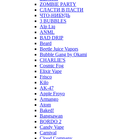
ZOMBIE PARTY
СЛАСТИ В ПАСТИ
ЧТО-НИБУДЬ
3 BUBBLES
Alp Liq
ANML
BAD DRIP
Beard
Beetle Juice Vapors
Bubble Gang by Okami
CHARLIE'S
Cosmic Fog
Elixir Vape
Frisco
Kilo
AK-47
Apple Froyo
Armango
Atom
Baked!
Bangsawan
BORDO 2
Candy Vape
Carnival
Cloud Company