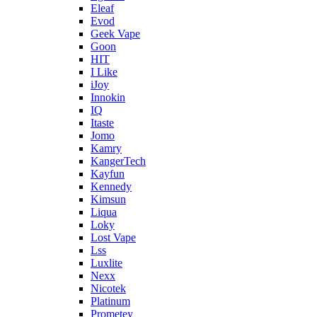
Eleaf
Evod
Geek Vape
Goon
HIT
I Like
iJoy
Innokin
IQ
Itaste
Jomo
Kamry
KangerTech
Kayfun
Kennedy
Kimsun
Liqua
Loky
Lost Vape
Lss
Luxlite
Nexx
Nicotek
Platinum
Prometey