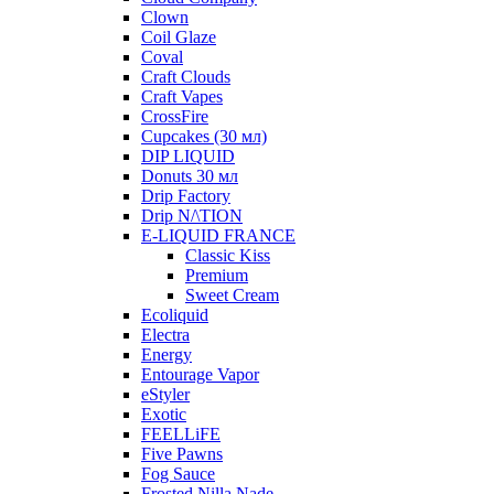
Clown
Coil Glaze
Coval
Craft Clouds
Craft Vapes
CrossFire
Cupcakes (30 мл)
DIP LIQUID
Donuts 30 мл
Drip Factory
Drip N/\TION
E-LIQUID FRANCE
Classic Kiss
Premium
Sweet Cream
Ecoliquid
Electra
Energy
Entourage Vapor
eStyler
Exotic
FEELLiFE
Five Pawns
Fog Sauce
Frosted Nilla Nade