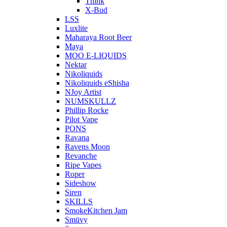
Think
X-Bud
LSS
Luxlite
Maharaya Root Beer
Maya
MOO E-LIQUIDS
Nektar
Nikoliquids
Nikoliquids eShisha
NJoy Artist
NUMSKULLZ
Phillip Rocke
Pilot Vape
PONS
Ravana
Ravens Moon
Revanche
Ripe Vapes
Roper
Sideshow
Siren
SKILLS
SmokeKitchen Jam
Smüvy