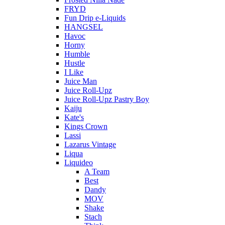
FRYD
Fun Drip e-Liquids
HANGSEL
Havoc
Horny
Humble
Hustle
I Like
Juice Man
Juice Roll-Upz
Juice Roll-Upz Pastry Boy
Kaiju
Kate's
Kings Crown
Lassi
Lazarus Vintage
Liqua
Liquideo
A Team
Best
Dandy
MOV
Shake
Stach