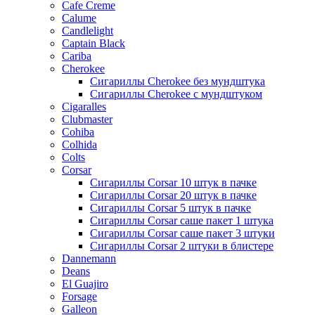
Cafe Creme
Calume
Candlelight
Captain Black
Cariba
Cherokee
Сигариллы Cherokee без мундштука
Сигариллы Cherokee с мундштуком
Cigaralles
Clubmaster
Cohiba
Colhida
Colts
Corsar
Сигариллы Corsar 10 штук в пачке
Сигариллы Corsar 20 штук в пачке
Сигариллы Corsar 5 штук в пачке
Сигариллы Corsar саше пакет 1 штука
Сигариллы Corsar саше пакет 3 штуки
Сигариллы Corsar 2 штуки в блистере
Dannemann
Deans
El Guajiro
Forsage
Galleon