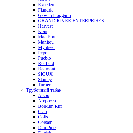
Excellent
Flandria
Gawith Hoggarth
GRAND RIVER ENTERPRISES
Harvest
Klan
Mac Baren
Manitou
Mynheer
Pepe
Pueblo
Redfield
Redmont
SIOUX
Stanley
Turner
Трубочный табак
Alsbo
Amphora
Borkum Riff
Clan
Colts
Corsair
Dan Pipe
Danish