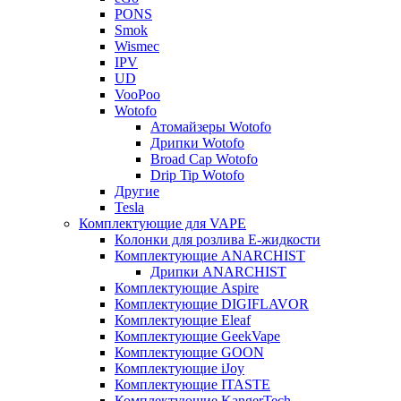
PONS
Smok
Wismec
IPV
UD
VooPoo
Wotofo
Атомайзеры Wotofo
Дрипки Wotofo
Broad Cap Wotofo
Drip Tip Wotofo
Другие
Tesla
Комплектующие для VAPE
Колонки для розлива Е-жидкости
Комплектующие ANARCHIST
Дрипки ANARCHIST
Комплектующие Aspire
Комплектующие DIGIFLAVOR
Комплектующие Eleaf
Комплектующие GeekVape
Комплектующие GOON
Комплектующие iJoy
Комплектующие ITASTE
Комплектующие KangerTech