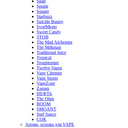
Snap
Spunk
Square
Starbuzz
Suicide Bunny
SvoёMesto
Sweet Candy
TFOB
The Mad Alchemist
The Milkman
Traditional Juice
Tropical
Troublemint
Twelve Vapor
Vape Chemist
Vape Storm
VapeZone
Zagam
НЕФТЬ
The Ohm
BOOM
SMOANT
Surf Sauce
СОК
Арома, основа для VAPE