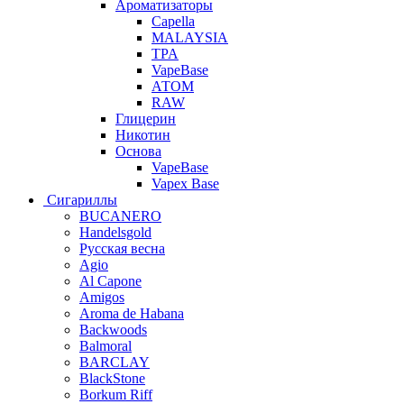
Ароматизаторы
Capella
MALAYSIA
TPA
VapeBase
АТОМ
RAW
Глицерин
Никотин
Основа
VapeBase
Vapex Base
Сигариллы
BUCANERO
Handelsgold
Русская весна
Agio
Al Capone
Amigos
Aroma de Habana
Backwoods
Balmoral
BARCLAY
BlackStone
Borkum Riff