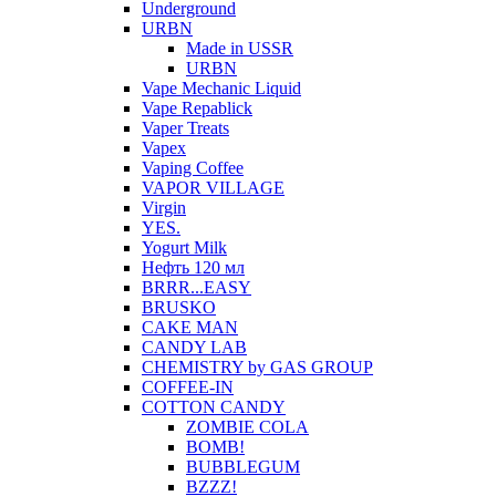
Underground
URBN
Made in USSR
URBN
Vape Mechanic Liquid
Vape Repablick
Vaper Treats
Vapex
Vaping Coffee
VAPOR VILLAGE
Virgin
YES.
Yogurt Milk
Нефть 120 мл
BRRR...EASY
BRUSKO
CAKE MAN
CANDY LAB
CHEMISTRY by GAS GROUP
COFFEE-IN
COTTON CANDY
ZOMBIE COLA
BOMB!
BUBBLEGUM
BZZZ!