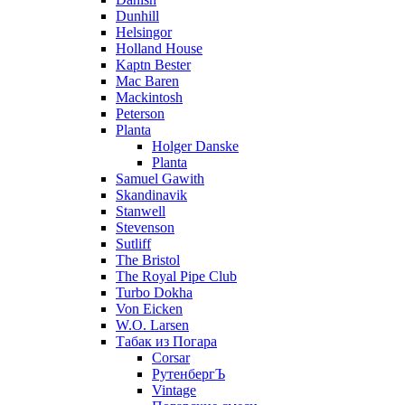
Dunhill
Helsingor
Holland House
Kaptn Bester
Mac Baren
Mackintosh
Peterson
Planta
Holger Danske
Planta
Samuel Gawith
Skandinavik
Stanwell
Stevenson
Sutliff
The Bristol
The Royal Pipe Club
Turbo Dokha
Von Eicken
W.O. Larsen
Табак из Погара
Corsar
РутенбергЪ
Vintage