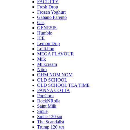
FACULTY
Fresh Drop
Frozen Yoghurt
Gabano Farento
Gas
GENESIS
Humble
ICE
Lemon Drip
Lolli Pop
MEGA FLAVOUR
Milk
Milkcream
Nitro
OHM NOM NOM
OLD SCHOOL
OLD SCHOOL TEA TIME
PANNA COTTA
PopCorn
RockNRolla
Saint Milk
Smile
Smile 120 мл
The Scandalist
Trump 120 мл