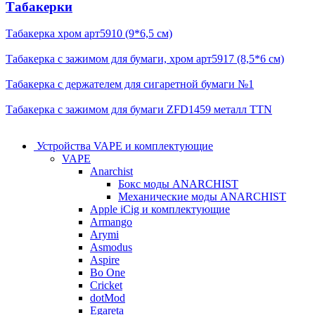
Табакерки
Табакерка хром арт5910 (9*6,5 см)
Табакерка с зажимом для бумаги, хром арт5917 (8,5*6 см)
Табакерка с держателем для сигаретной бумаги №1
Табакерка с зажимом для бумаги ZFD1459 металл TTN
Устройства VAPE и комплектующие
VAPE
Anarchist
Бокс моды ANARCHIST
Механические моды ANARCHIST
Apple iCig и комплектующие
Armango
Arymi
Asmodus
Aspire
Bo One
Cricket
dotMod
Egareta