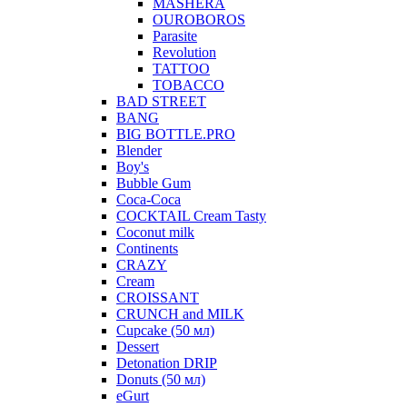
MASHERA
OUROBOROS
Parasite
Revolution
TATTOO
TOBACCO
BAD STREET
BANG
BIG BOTTLE.PRO
Blender
Boy's
Bubble Gum
Coca-Coca
COCKTAIL Cream Tasty
Coconut milk
Continents
CRAZY
Cream
CROISSANT
CRUNCH and MILK
Cupcake (50 мл)
Dessert
Detonation DRIP
Donuts (50 мл)
eGurt