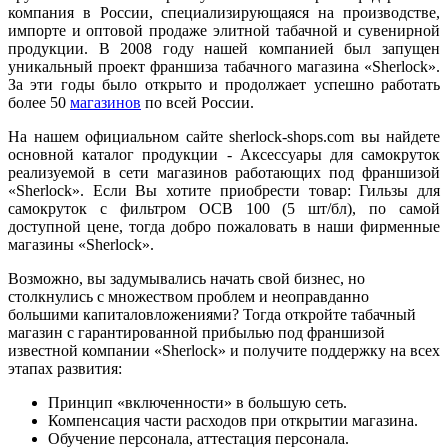
компания в России, специализирующаяся на производстве,
импорте и оптовой продаже элитной табачной и сувенирной
продукции. В 2008 году нашей компанией был запущен
уникальный проект франшиза табачного магазина «Sherlock».
За эти годы было открыто и продолжает успешно работать
более 50
магазинов
по всей России.
На нашем официальном сайте sherlock-shops.com вы найдете
основной каталог продукции - Аксессуары для самокруток
реализуемой в сети магазинов работающих под франшизой
«Sherlock». Если Вы хотите приобрести товар: Гильзы для
самокруток с фильтром OCB 100 (5 шт/бл), по самой
доступной цене, тогда добро пожаловать в наши фирменные
магазины «Sherlock».
Возможно, вы задумывались начать свой бизнес, но
столкнулись с множеством проблем и неоправданно
большими капиталовложениями? Тогда откройте табачный
магазин с гарантированной прибылью под франшизой
известной компании «Sherlock» и получите поддержку на всех
этапах развития:
Принцип «включенности» в большую сеть.
Компенсация части расходов при открытии магазина.
Обучение персонала, аттестация персонала.