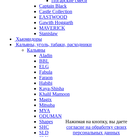
Погарские смеси
Captain Black
Castle Collection
EASTWOOD
Gawith Hoggarth
MAVERICK
Stanislaw
Хьюмидоры
Кальяны, уголь, табаки, расходники
Кальяны
Aladin
BBL
ELG
Fabula
Faraon
Habibi
Kaya-Shisha
Khalil Mamoon
Magix
Mitsuba
MYA
ODUMAN
Нажимая на кнопку, вы даете
Shapes
согласие на обработку своих
SHC
персональных данных
SLD