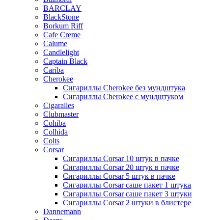
BARCLAY
BlackStone
Borkum Riff
Cafe Creme
Calume
Candlelight
Captain Black
Cariba
Cherokee
Сигариллы Cherokee без мундштука
Сигариллы Cherokee с мундштуком
Cigaralles
Clubmaster
Cohiba
Colhida
Colts
Corsar
Сигариллы Corsar 10 штук в пачке
Сигариллы Corsar 20 штук в пачке
Сигариллы Corsar 5 штук в пачке
Сигариллы Corsar саше пакет 1 штука
Сигариллы Corsar саше пакет 3 штуки
Сигариллы Corsar 2 штуки в блистере
Dannemann