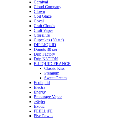
Carnival
Cloud Company
Clown
Coil Glaze
Coval
Craft Clouds
Craft Vapes
CrossFire
Cupcakes (30 мл)
DIP LIQUID
Donuts 30 мл
Drip Factory
Drip N/\TION
E-LIQUID FRANCE
Classic Kiss
Premium
Sweet Cream
Ecoliquid
Electra
Energy
Entourage Vapor
eStyler
Exotic
FEELLiFE
Five Pawns