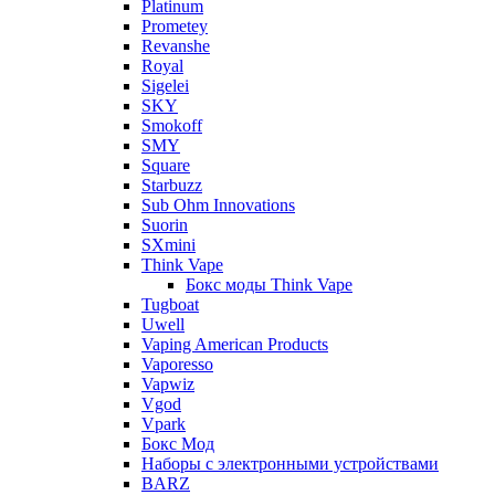
Platinum
Prometey
Revanshe
Royal
Sigelei
SKY
Smokoff
SMY
Square
Starbuzz
Sub Ohm Innovations
Suorin
SXmini
Think Vape
Бокс моды Think Vape
Tugboat
Uwell
Vaping American Products
Vaporesso
Vapwiz
Vgod
Vpark
Бокс Мод
Наборы с электронными устройствами
BARZ