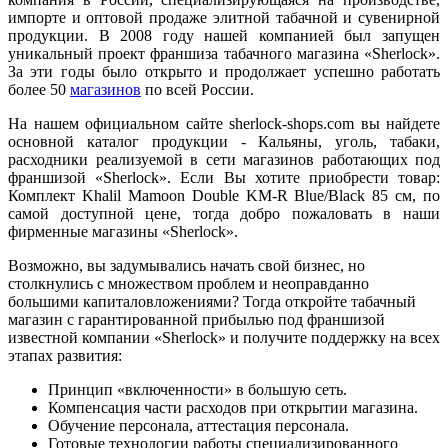
импорте и оптовой продаже элитной табачной и сувенирной
продукции. В 2008 году нашей компанией был запущен
уникальный проект франшиза табачного магазина «Sherlock».
За эти годы было открыто и продолжает успешно работать
более 50
магазинов
по всей России.
На нашем официальном сайте sherlock-shops.com вы найдете
основной каталог продукции - Кальяны, уголь, табаки,
расходники реализуемой в сети магазинов работающих под
франшизой «Sherlock». Если Вы хотите приобрести товар:
Комплект Khalil Mamoon Double KM-R Blue/Black 85 см, по
самой доступной цене, тогда добро пожаловать в наши
фирменные магазины «Sherlock».
Возможно, вы задумывались начать свой бизнес, но
столкнулись с множеством проблем и неоправданно
большими капиталовложениями? Тогда откройте табачный
магазин с гарантированной прибылью под франшизой
известной компании «Sherlock» и получите поддержку на всех
этапах развития:
Принцип «включенности» в большую сеть.
Компенсация части расходов при открытии магазина.
Обучение персонала, аттестация персонала.
Готовые технологии работы специализированного