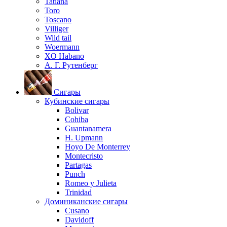
Tatiana
Toro
Toscano
Villiger
Wild tail
Woermann
XO Habano
А. Г. Рутенберг
Сигары
Кубинские сигары
Bolivar
Cohiba
Guantanamera
H. Upmann
Hoyo De Monterrey
Montecristo
Partagas
Punch
Romeo y Julieta
Trinidad
Доминиканские сигары
Cusano
Davidoff