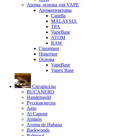
Арома, основа для VAPE
Ароматизаторы
Capella
MALAYSIA
TPA
VapeBase
АТОМ
RAW
Глицерин
Никотин
Основа
VapeBase
Vapex Base
Сигариллы
BUCANERO
Handelsgold
Русская весна
Agio
Al Capone
Amigos
Aroma de Habana
Backwoods
Balmoral