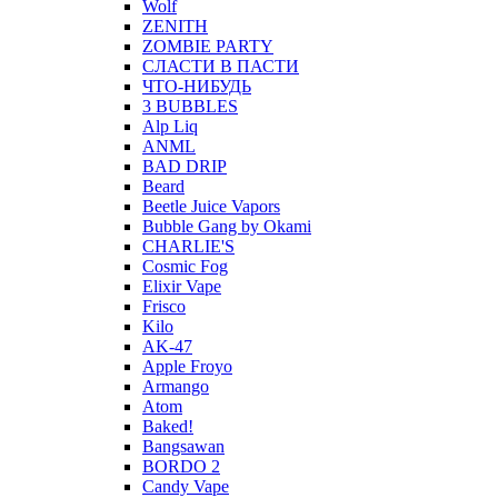
Wolf
ZENITH
ZOMBIE PARTY
СЛАСТИ В ПАСТИ
ЧТО-НИБУДЬ
3 BUBBLES
Alp Liq
ANML
BAD DRIP
Beard
Beetle Juice Vapors
Bubble Gang by Okami
CHARLIE'S
Cosmic Fog
Elixir Vape
Frisco
Kilo
AK-47
Apple Froyo
Armango
Atom
Baked!
Bangsawan
BORDO 2
Candy Vape