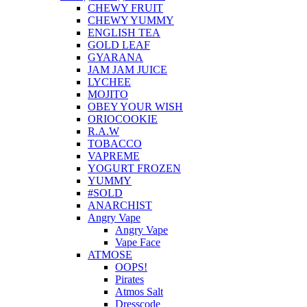
CHEWY FRUIT
CHEWY YUMMY
ENGLISH TEA
GOLD LEAF
GYARANA
JAM JAM JUICE
LYCHEE
MOJITO
OBEY YOUR WISH
ORIOCOOKIE
R.A.W
TOBACCO
VAPREME
YOGURT FROZEN
YUMMY
#SOLD
ANARCHIST
Angry Vape
Angry Vape
Vape Face
ATMOSE
OOPS!
Pirates
Atmos Salt
Dresscode