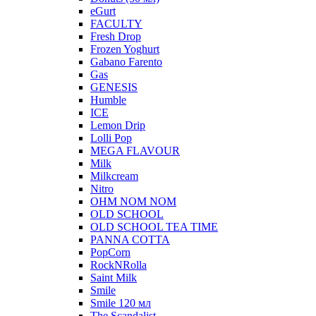
eGurt
FACULTY
Fresh Drop
Frozen Yoghurt
Gabano Farento
Gas
GENESIS
Humble
ICE
Lemon Drip
Lolli Pop
MEGA FLAVOUR
Milk
Milkcream
Nitro
OHM NOM NOM
OLD SCHOOL
OLD SCHOOL TEA TIME
PANNA COTTA
PopCorn
RockNRolla
Saint Milk
Smile
Smile 120 мл
The Scandalist