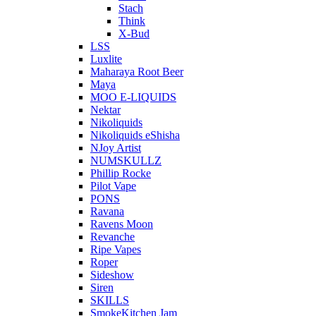
Stach
Think
X-Bud
LSS
Luxlite
Maharaya Root Beer
Maya
MOO E-LIQUIDS
Nektar
Nikoliquids
Nikoliquids eShisha
NJoy Artist
NUMSKULLZ
Phillip Rocke
Pilot Vape
PONS
Ravana
Ravens Moon
Revanche
Ripe Vapes
Roper
Sideshow
Siren
SKILLS
SmokeKitchen Jam