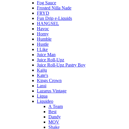
Fog Sauce
Frosted Nilla Nade
FRYD
Fun Drip e-Liquids
HANGSEL
Havoc
Horny
Humble
Hustle
I Like
Juice Man
Juice Roll-Upz
Juice Roll-Upz Pastry Boy
Kaiju
Kate's
Kings Crown
Lassi
Lazarus Vintage
Liqua
Liquideo
A Team
Best
Dandy
MOV
Shake