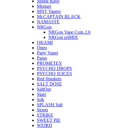
Jungle Rave
Mixture
MNT Vapers
Mr.CAPTAIN BLACK
NAMASTE
NRGon
NRGon Vape Coin 2.0
NRGon priMIX
OKAMI
Opeo
Party Vaper
Parus
PROMETEY
PSYCHO DROPS
PSYCHO JUICES
Red Smokers
SALT DOSE
SaltOut
Slap!
Sok
SPLASH Salt
Storm
STRIKE
SWEET PIE
WEIRD