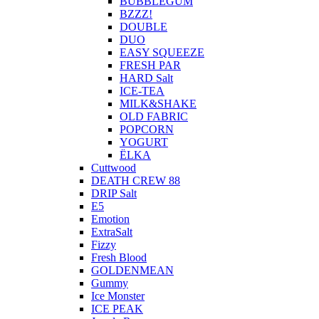
BUBBLEGUM
BZZZ!
DOUBLE
DUO
EASY SQUEEZE
FRESH PAR
HARD Salt
ICE-TEA
MILK&SHAKE
OLD FABRIC
POPCORN
YOGURT
ЁLKA
Cuttwood
DEATH CREW 88
DRIP Salt
E5
Emotion
ExtraSalt
Fizzy
Fresh Blood
GOLDENMEAN
Gummy
Ice Monster
ICE PEAK