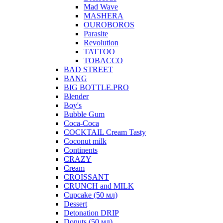
Mad Wave
MASHERA
OUROBOROS
Parasite
Revolution
TATTOO
TOBACCO
BAD STREET
BANG
BIG BOTTLE.PRO
Blender
Boy's
Bubble Gum
Coca-Coca
COCKTAIL Cream Tasty
Coconut milk
Continents
CRAZY
Cream
CROISSANT
CRUNCH and MILK
Cupcake (50 мл)
Dessert
Detonation DRIP
Donuts (50 мл)