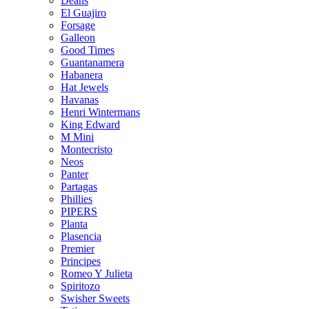
Deans
El Guajiro
Forsage
Galleon
Good Times
Guantanamera
Habanera
Hat Jewels
Havanas
Henri Wintermans
King Edward
M Mini
Montecristo
Neos
Panter
Partagas
Phillies
PIPERS
Planta
Plasencia
Premier
Principes
Romeo Y Julieta
Spiritozo
Swisher Sweets