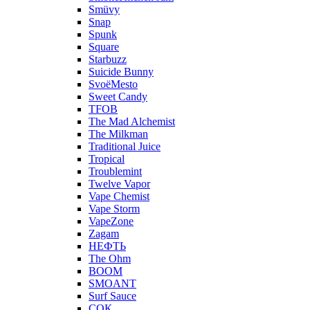
Smüvy
Snap
Spunk
Square
Starbuzz
Suicide Bunny
SvoёMesto
Sweet Candy
TFOB
The Mad Alchemist
The Milkman
Traditional Juice
Tropical
Troublemint
Twelve Vapor
Vape Chemist
Vape Storm
VapeZone
Zagam
НЕФТЬ
The Ohm
BOOM
SMOANT
Surf Sauce
СОК