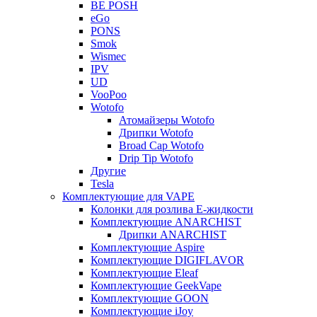
BE POSH
eGo
PONS
Smok
Wismec
IPV
UD
VooPoo
Wotofo
Атомайзеры Wotofo
Дрипки Wotofo
Broad Cap Wotofo
Drip Tip Wotofo
Другие
Tesla
Комплектующие для VAPE
Колонки для розлива Е-жидкости
Комплектующие ANARCHIST
Дрипки ANARCHIST
Комплектующие Aspire
Комплектующие DIGIFLAVOR
Комплектующие Eleaf
Комплектующие GeekVape
Комплектующие GOON
Комплектующие iJoy