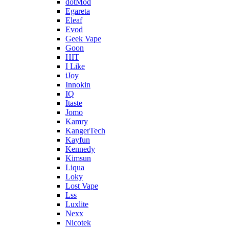
dotMod
Egareta
Eleaf
Evod
Geek Vape
Goon
HIT
I Like
iJoy
Innokin
IQ
Itaste
Jomo
Kamry
KangerTech
Kayfun
Kennedy
Kimsun
Liqua
Loky
Lost Vape
Lss
Luxlite
Nexx
Nicotek