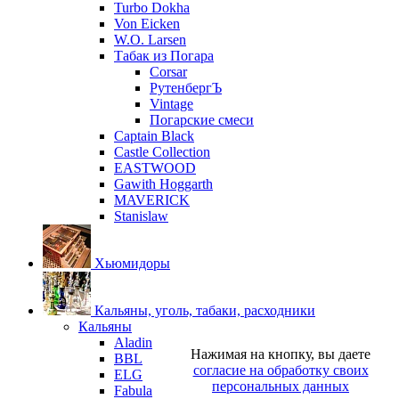
Turbo Dokha
Von Eicken
W.O. Larsen
Табак из Погара
Corsar
РутенбергЪ
Vintage
Погарские смеси
Captain Black
Castle Collection
EASTWOOD
Gawith Hoggarth
MAVERICK
Stanislaw
Хьюмидоры
Кальяны, уголь, табаки, расходники
Кальяны
Aladin
Нажимая на кнопку, вы даете
BBL
согласие на обработку своих
ELG
персональных данных
Fabula