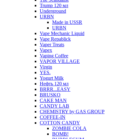
Trump 120 мл
Underground
URBN
Made in USSR
URBN
Vape Mechanic Liquid
Vape Repablick
Vaper Treats
Vapex
Vaping Coffee
VAPOR VILLAGE
Virgin
YES.
Yogurt Milk
Нефть 120 мл
BRRR...EASY
BRUSKO
CAKE MAN
CANDY LAB
CHEMISTRY by GAS GROUP
COFFEE-IN
COTTON CANDY
ZOMBIE COLA
BOMB!