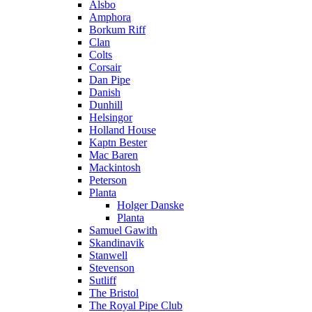
Alsbo
Amphora
Borkum Riff
Clan
Colts
Corsair
Dan Pipe
Danish
Dunhill
Helsingor
Holland House
Kaptn Bester
Mac Baren
Mackintosh
Peterson
Planta
Holger Danske
Planta
Samuel Gawith
Skandinavik
Stanwell
Stevenson
Sutliff
The Bristol
The Royal Pipe Club