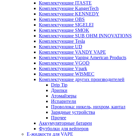
Комплектующие ITASTE
Комплектующие KangerTech
Комплектующие KENNEDY
Комплектующие OBS
Комплектующие SIGELEI
Комплектующие SMOK
Комплектующие SUB OHM INNOVATIONS
Комплектующие Tesla
Комплектующие UD
Комплектующие VANDY VAPE
Комплектующие Vaping American Products
Комплектующие VGOD
Комплектующие Vpark
Комплектующие WISMEC
Комплектующие других производителей
Drip Tip
Дрипки
Атомайзеры
Испарители
Проволока: никель, нихром, кантал
Зарядные устройства
Прочее
Аккумуляторные батареи
Футболки для вейперов
Е-жидкости для VAPE