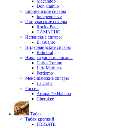
Macanudo
Don Camilo
Европейские сигары
Independence
Гондурасские сигары
Rocky Patel
CAMACHO
Испанские сигары
El Guajiro
Нидерландские сигары
Balmoral
Никарагуанские сигары
Carlos Torano
Luis Martinez
Perdomo
Мексиканские сигары
La Casta
Россия
Aroma De Habana
Cherokee
Табак
Табак крепкий
FRIGATE