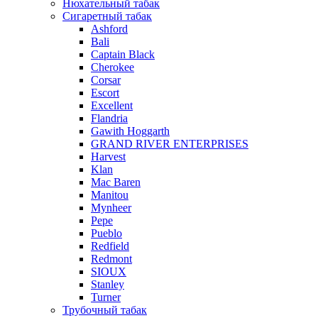
Нюхательный табак
Сигаретный табак
Ashford
Bali
Captain Black
Cherokee
Corsar
Escort
Excellent
Flandria
Gawith Hoggarth
GRAND RIVER ENTERPRISES
Harvest
Klan
Mac Baren
Manitou
Mynheer
Pepe
Pueblo
Redfield
Redmont
SIOUX
Stanley
Turner
Трубочный табак