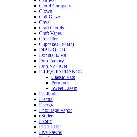
Carnival
Cloud Company
Clown
Coil Glaze
Coval
Craft Clouds
Craft Vapes
CrossFire
Cupcakes (30 мл)
DIP LIQUID
Donuts 30 мл
Drip Factory
Drip N/\TION
E-LIQUID FRANCE
Classic Kiss
Premium
Sweet Cream
Ecoliquid
Electra
Energy
Entourage Vapor
eStyler
Exotic
FEELLiFE
Five Pawns