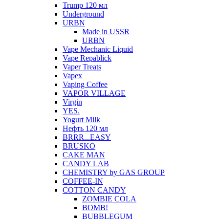
Trump 120 мл
Underground
URBN
Made in USSR
URBN
Vape Mechanic Liquid
Vape Repablick
Vaper Treats
Vapex
Vaping Coffee
VAPOR VILLAGE
Virgin
YES.
Yogurt Milk
Нефть 120 мл
BRRR...EASY
BRUSKO
CAKE MAN
CANDY LAB
CHEMISTRY by GAS GROUP
COFFEE-IN
COTTON CANDY
ZOMBIE COLA
BOMB!
BUBBLEGUM