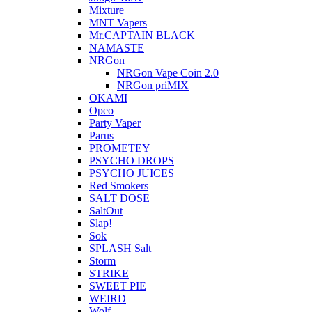
Mixture
MNT Vapers
Mr.CAPTAIN BLACK
NAMASTE
NRGon
NRGon Vape Coin 2.0
NRGon priMIX
OKAMI
Opeo
Party Vaper
Parus
PROMETEY
PSYCHO DROPS
PSYCHO JUICES
Red Smokers
SALT DOSE
SaltOut
Slap!
Sok
SPLASH Salt
Storm
STRIKE
SWEET PIE
WEIRD
Wolf