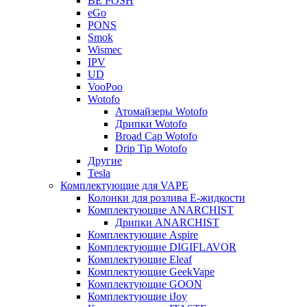
BE POSH
eGo
PONS
Smok
Wismec
IPV
UD
VooPoo
Wotofo
Атомайзеры Wotofo
Дрипки Wotofo
Broad Cap Wotofo
Drip Tip Wotofo
Другие
Tesla
Комплектующие для VAPE
Колонки для розлива Е-жидкости
Комплектующие ANARCHIST
Дрипки ANARCHIST
Комплектующие Aspire
Комплектующие DIGIFLAVOR
Комплектующие Eleaf
Комплектующие GeekVape
Комплектующие GOON
Комплектующие iJoy