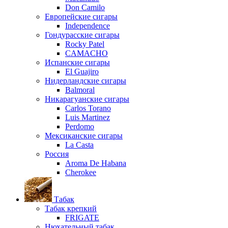
Don Camilo
Европейские сигары
Independence
Гондурасские сигары
Rocky Patel
CAMACHO
Испанские сигары
El Guajiro
Нидерландские сигары
Balmoral
Никарагуанские сигары
Carlos Torano
Luis Martinez
Perdomo
Мексиканские сигары
La Casta
Россия
Aroma De Habana
Cherokee
Табак
Табак крепкий
FRIGATE
Нюхательный табак