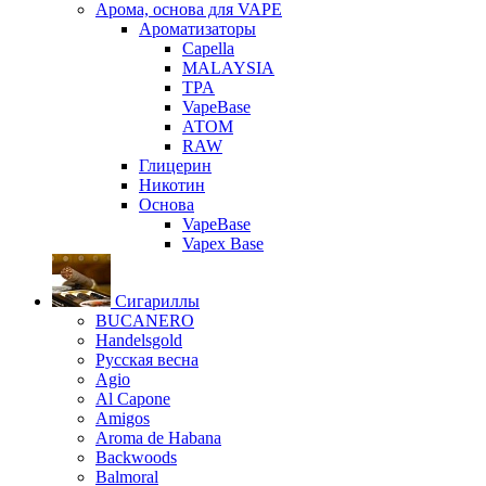
Арома, основа для VAPE
Ароматизаторы
Capella
MALAYSIA
TPA
VapeBase
АТОМ
RAW
Глицерин
Никотин
Основа
VapeBase
Vapex Base
Сигариллы
BUCANERO
Handelsgold
Русская весна
Agio
Al Capone
Amigos
Aroma de Habana
Backwoods
Balmoral