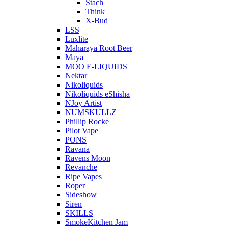
Stach
Think
X-Bud
LSS
Luxlite
Maharaya Root Beer
Maya
MOO E-LIQUIDS
Nektar
Nikoliquids
Nikoliquids eShisha
NJoy Artist
NUMSKULLZ
Phillip Rocke
Pilot Vape
PONS
Ravana
Ravens Moon
Revanche
Ripe Vapes
Roper
Sideshow
Siren
SKILLS
SmokeKitchen Jam