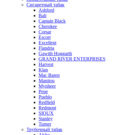
Сигаретный табак
Ashford
Bali
Captain Black
Cherokee
Corsar
Escort
Excellent
Flandria
Gawith Hoggarth
GRAND RIVER ENTERPRISES
Harvest
Klan
Mac Baren
Manitou
Mynheer
Pepe
Pueblo
Redfield
Redmont
SIOUX
Stanley
Turner
Трубочный табак
Alsbo