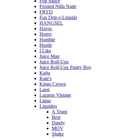
Fog Sauce
Frosted Nilla Nade
FRYD
Fun Drip e-Liquids
HANGSEL
Havoc
Horny
Humble
Hustle
I Like
Juice Man
Juice Roll-Upz
Juice Roll-Upz Pastry Boy
Kaiju
Kate's
Kings Crown
Lassi
Lazarus Vintage
Liqua
Liquideo
A Team
Best
Dandy
MOV
Shake