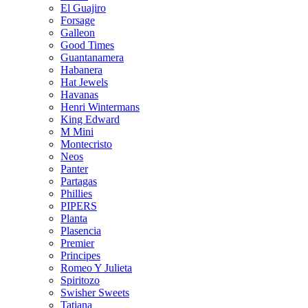
El Guajiro
Forsage
Galleon
Good Times
Guantanamera
Habanera
Hat Jewels
Havanas
Henri Wintermans
King Edward
M Mini
Montecristo
Neos
Panter
Partagas
Phillies
PIPERS
Planta
Plasencia
Premier
Principes
Romeo Y Julieta
Spiritozo
Swisher Sweets
Tatiana