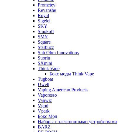
Prometey
Revanshe
Royal
Sigelei
SKY
Smokoff
SMY
Square
Starbuzz
Sub Ohm Innovations
Suorin
SXmini
Think Vape
Бокс моды Think Vape
Tugboat
Uwell
Vaping American Products
Vaporesso
Vapwiz
Vgod
Vpark
Бокс Мод
Наборы с электронными устройствами
BARZ