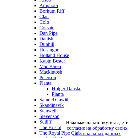
Amphora
Borkum Riff
Clan
Colts
Corsair
Dan Pipe
Danish
Dunhill
Helsingor
Holland House
Kaptn Bester
Mac Baren
Mackintosh
Peterson
Planta
Holger Danske
Planta
Samuel Gawith
Skandinavik
Stanwell
Stevenson
Sutliff
Нажимая на кнопку, вы даете
The Bristol
согласие на обработку своих
The Royal Pipe Club
персональных данных