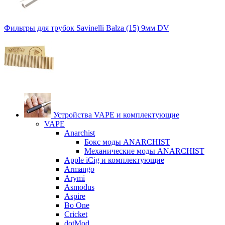
Фильтры для трубок Savinelli Balza (15) 9мм DV
Устройства VAPE и комплектующие
VAPE
Anarchist
Бокс моды ANARCHIST
Механические моды ANARCHIST
Apple iCig и комплектующие
Armango
Arymi
Asmodus
Aspire
Bo One
Cricket
dotMod