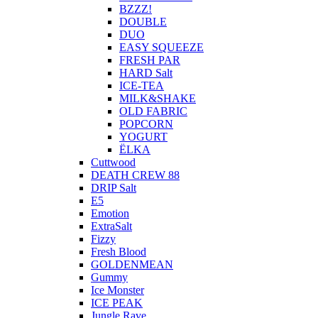
BZZZ!
DOUBLE
DUO
EASY SQUEEZE
FRESH PAR
HARD Salt
ICE-TEA
MILK&SHAKE
OLD FABRIC
POPCORN
YOGURT
ЁLKA
Cuttwood
DEATH CREW 88
DRIP Salt
E5
Emotion
ExtraSalt
Fizzy
Fresh Blood
GOLDENMEAN
Gummy
Ice Monster
ICE PEAK
Jungle Rave