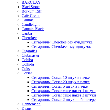
BARCLAY
BlackStone
Borkum Riff
Cafe Creme
Calume
Candlelight
Captain Black
Cariba
Cherokee
Сигариллы Cherokee без мундштука
Сигариллы Cherokee с мундштуком
Cigaralles
Clubmaster
Cohiba
Colhida
Colts
Corsar
Сигариллы Corsar 10 штук в пачке
Сигариллы Corsar 20 штук в пачке
Сигариллы Corsar 5 штук в пачке
Сигариллы Corsar саше пакет 1 штука
Сигариллы Corsar саше пакет 3 штуки
Сигариллы Corsar 2 штуки в блистере
Dannemann
Deans