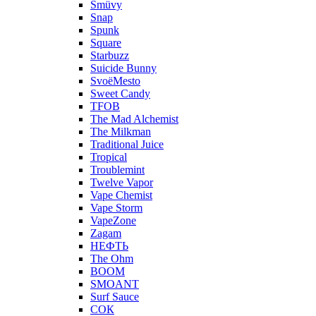
Smüvy
Snap
Spunk
Square
Starbuzz
Suicide Bunny
SvoёMesto
Sweet Candy
TFOB
The Mad Alchemist
The Milkman
Traditional Juice
Tropical
Troublemint
Twelve Vapor
Vape Chemist
Vape Storm
VapeZone
Zagam
НЕФТЬ
The Ohm
BOOM
SMOANT
Surf Sauce
СОК