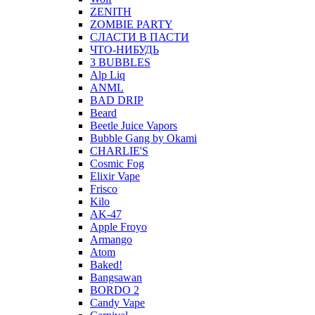
ZENITH
ZOMBIE PARTY
СЛАСТИ В ПАСТИ
ЧТО-НИБУДЬ
3 BUBBLES
Alp Liq
ANML
BAD DRIP
Beard
Beetle Juice Vapors
Bubble Gang by Okami
CHARLIE'S
Cosmic Fog
Elixir Vape
Frisco
Kilo
AK-47
Apple Froyo
Armango
Atom
Baked!
Bangsawan
BORDO 2
Candy Vape