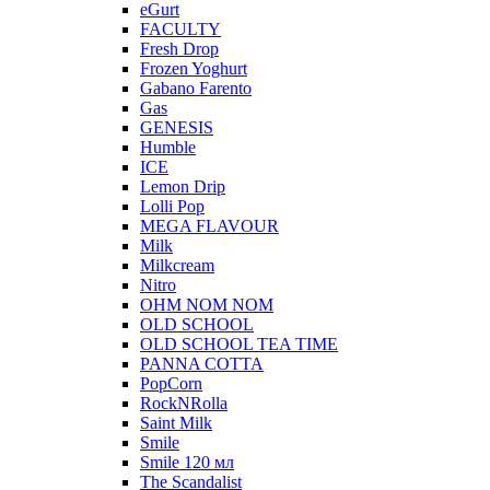
eGurt
FACULTY
Fresh Drop
Frozen Yoghurt
Gabano Farento
Gas
GENESIS
Humble
ICE
Lemon Drip
Lolli Pop
MEGA FLAVOUR
Milk
Milkcream
Nitro
OHM NOM NOM
OLD SCHOOL
OLD SCHOOL TEA TIME
PANNA COTTA
PopCorn
RockNRolla
Saint Milk
Smile
Smile 120 мл
The Scandalist