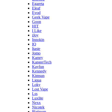
Egareta
Eleaf
Evod
Geek Vape
Goon
HIT
I Like
iJoy
Innokin
IQ
Itaste
Jomo
Kamry
KangerTech
Kayfun
Kennedy
Kimsun
Liqua
Loky
Lost Vape
Lss
Luxlite
Nexx
Nicotek
Platinum