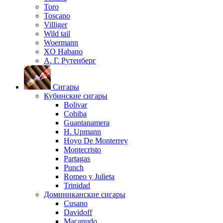
Toro
Toscano
Villiger
Wild tail
Woermann
XO Habano
А. Г. Рутенберг
Сигары
Кубинские сигары
Bolivar
Cohiba
Guantanamera
H. Upmann
Hoyo De Monterrey
Montecristo
Partagas
Punch
Romeo y Julieta
Trinidad
Доминиканские сигары
Cusano
Davidoff
Macanudo