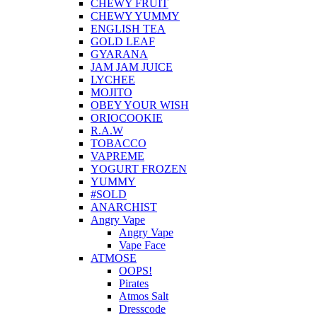
CHEWY FRUIT
CHEWY YUMMY
ENGLISH TEA
GOLD LEAF
GYARANA
JAM JAM JUICE
LYCHEE
MOJITO
OBEY YOUR WISH
ORIOCOOKIE
R.A.W
TOBACCO
VAPREME
YOGURT FROZEN
YUMMY
#SOLD
ANARCHIST
Angry Vape
Angry Vape
Vape Face
ATMOSE
OOPS!
Pirates
Atmos Salt
Dresscode