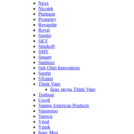
Nexx
Nicotek
Platinum
Prometey
Revanshe
Royal
Sigelei
SKY
Smokoff
SMY
Square
Starbuzz
Sub Ohm Innovations
Suorin
SXmini
Think Vape
Бокс моды Think Vape
Tugboat
Uwell
Vaping American Products
Vaporesso
Vapwiz
Vgod
Vpark
Бокс Мод