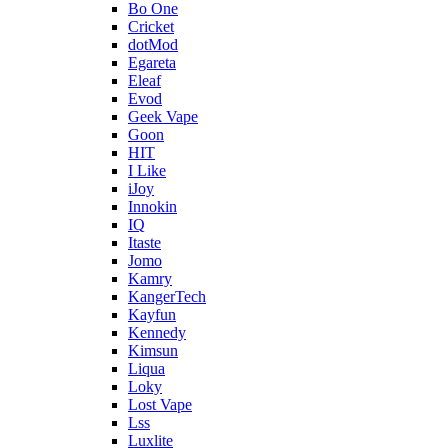
Bo One
Cricket
dotMod
Egareta
Eleaf
Evod
Geek Vape
Goon
HIT
I Like
iJoy
Innokin
IQ
Itaste
Jomo
Kamry
KangerTech
Kayfun
Kennedy
Kimsun
Liqua
Loky
Lost Vape
Lss
Luxlite