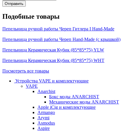
Подобные товары
Пепельница ручной работы Череп Гитлера I Hand-Made
Пепельница ручной работы Череп Hand-Made (с крышкой)
Пепельница Керамическая Кубик (85*85*75) YLW
Пепельница Керамическая Кубик (85*85*75) WHT
Посмотреть все товары
Устройства VAPE и комплектующие
VAPE
Anarchist
Бокс моды ANARCHIST
Механические моды ANARCHIST
Apple iCig и комплектующие
Armango
Arymi
Asmodus
Aspire