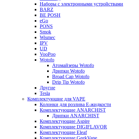
Наборы с электронными устройствами
BARZ
BE POSH
eGo
PONS
Smok
Wismec
IPV
UD
VooPoo
Wotofo
Атомайзеры Wotofo
Дрипки Wotofo
Broad Cap Wotofo
Drip Tip Wotofo
Другие
Tesla
Комплектующие для VAPE
Колонки для розлива Е-жидкости
Комплектующие ANARCHIST
Дрипки ANARCHIST
Комплектующие Aspire
Комплектующие DIGIFLAVOR
Комплектующие Eleaf
Комплектующие GeekVape