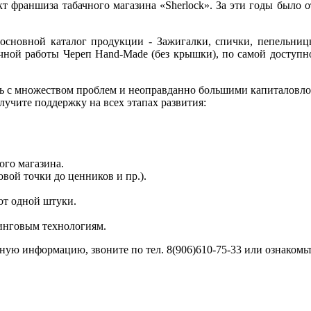
 франшиза табачного магазина «Sherlock». За эти годы было 
е основной каталог продукции - Зажигалки, спички, пепельни
учной работы Череп Hand-Made (без крышки), по самой доступ
ись с множеством проблем и неоправданно большими капиталовло
учите поддержку на всех этапах развития:
ого магазина.
вой точки до ценников и пр.).
от одной штуки.
инговым технологиям.
ную информацию, звоните по тел. 8(906)610-75-33 или ознакомь