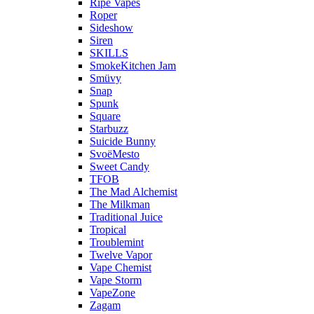
Ripe Vapes
Roper
Sideshow
Siren
SKILLS
SmokeKitchen Jam
Smüvy
Snap
Spunk
Square
Starbuzz
Suicide Bunny
SvoёMesto
Sweet Candy
TFOB
The Mad Alchemist
The Milkman
Traditional Juice
Tropical
Troublemint
Twelve Vapor
Vape Chemist
Vape Storm
VapeZone
Zagam