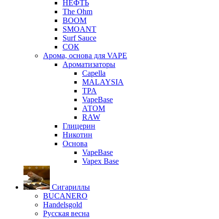
НЕФТЬ
The Ohm
BOOM
SMOANT
Surf Sauce
СОК
Арома, основа для VAPE
Ароматизаторы
Capella
MALAYSIA
TPA
VapeBase
АТОМ
RAW
Глицерин
Никотин
Основа
VapeBase
Vapex Base
Сигариллы
BUCANERO
Handelsgold
Русская весна