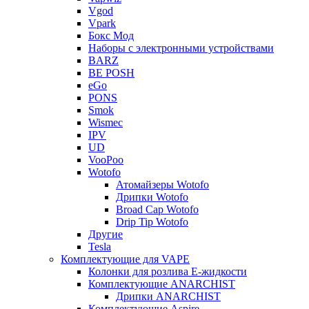
Vgod
Vpark
Бокс Мод
Наборы с электронными устройствами
BARZ
BE POSH
eGo
PONS
Smok
Wismec
IPV
UD
VooPoo
Wotofo
Атомайзеры Wotofo
Дрипки Wotofo
Broad Cap Wotofo
Drip Tip Wotofo
Другие
Tesla
Комплектующие для VAPE
Колонки для розлива Е-жидкости
Комплектующие ANARCHIST
Дрипки ANARCHIST
Комплектующие Aspire