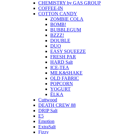
CHEMISTRY by GAS GROUP
COFFEE-IN
COTTON CANDY
ZOMBIE COLA
BOMB!
BUBBLEGUM
BZZZ!
DOUBLE
DUO
EASY SQUEEZE
FRESH PAR
HARD Salt
ICE-TEA
MILK&SHAKE
OLD FABRIC
POPCORN
YOGURT
ЁLKA
Cuttwood
DEATH CREW 88
DRIP Salt
E5
Emotion
ExtraSalt
Fizzy