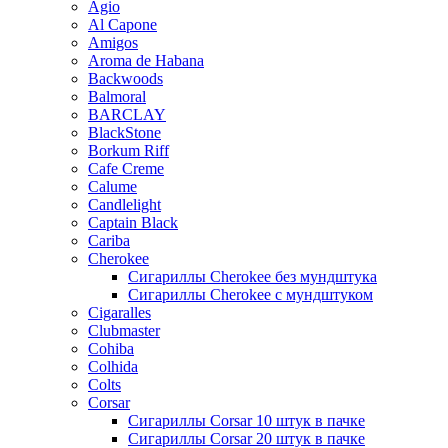
Agio
Al Capone
Amigos
Aroma de Habana
Backwoods
Balmoral
BARCLAY
BlackStone
Borkum Riff
Cafe Creme
Calume
Candlelight
Captain Black
Cariba
Cherokee
Сигариллы Cherokee без мундштука
Сигариллы Cherokee с мундштуком
Cigaralles
Clubmaster
Cohiba
Colhida
Colts
Corsar
Сигариллы Corsar 10 штук в пачке
Сигариллы Corsar 20 штук в пачке