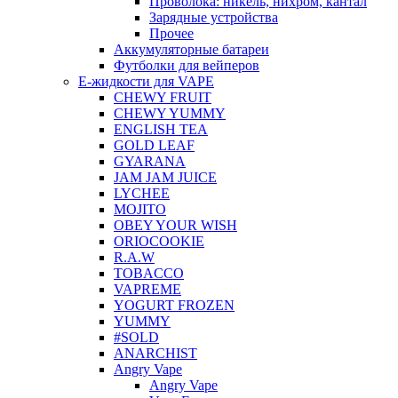
Проволока: никель, нихром, кантал
Зарядные устройства
Прочее
Аккумуляторные батареи
Футболки для вейперов
Е-жидкости для VAPE
CHEWY FRUIT
CHEWY YUMMY
ENGLISH TEA
GOLD LEAF
GYARANA
JAM JAM JUICE
LYCHEE
MOJITO
OBEY YOUR WISH
ORIOCOOKIE
R.A.W
TOBACCO
VAPREME
YOGURT FROZEN
YUMMY
#SOLD
ANARCHIST
Angry Vape
Angry Vape