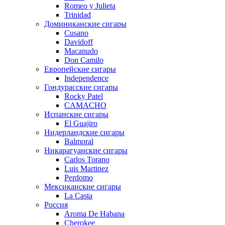
Romeo y Julieta
Trinidad
Доминиканские сигары
Cusano
Davidoff
Macanudo
Don Camilo
Европейские сигары
Independence
Гондурасские сигары
Rocky Patel
CAMACHO
Испанские сигары
El Guajiro
Нидерландские сигары
Balmoral
Никарагуанские сигары
Carlos Torano
Luis Martinez
Perdomo
Мексиканские сигары
La Casta
Россия
Aroma De Habana
Cherokee