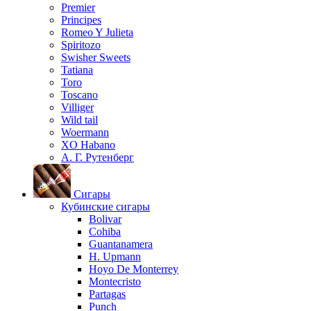
Premier
Principes
Romeo Y Julieta
Spiritozo
Swisher Sweets
Tatiana
Toro
Toscano
Villiger
Wild tail
Woermann
XO Habano
А. Г. Рутенберг
Сигары
Кубинские сигары
Bolivar
Cohiba
Guantanamera
H. Upmann
Hoyo De Monterrey
Montecristo
Partagas
Punch