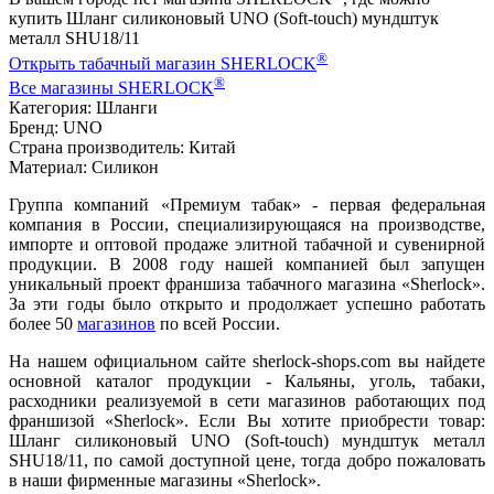
купить Шланг силиконовый UNO (Soft-touch) мундштук
металл SHU18/11
®
Открыть табачный магазин SHERLOCK
®
Все магазины SHERLOCK
Категория: Шланги
Бренд: UNO
Страна производитель: Китай
Материал: Силикон
Группа компаний «Премиум табак» - первая федеральная
компания в России, специализирующаяся на производстве,
импорте и оптовой продаже элитной табачной и сувенирной
продукции. В 2008 году нашей компанией был запущен
уникальный проект франшиза табачного магазина «Sherlock».
За эти годы было открыто и продолжает успешно работать
более 50
магазинов
по всей России.
На нашем официальном сайте sherlock-shops.com вы найдете
основной каталог продукции - Кальяны, уголь, табаки,
расходники реализуемой в сети магазинов работающих под
франшизой «Sherlock». Если Вы хотите приобрести товар:
Шланг силиконовый UNO (Soft-touch) мундштук металл
SHU18/11, по самой доступной цене, тогда добро пожаловать
в наши фирменные магазины «Sherlock».