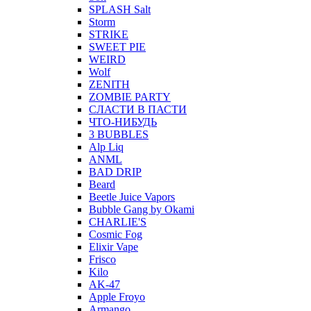
SPLASH Salt
Storm
STRIKE
SWEET PIE
WEIRD
Wolf
ZENITH
ZOMBIE PARTY
СЛАСТИ В ПАСТИ
ЧТО-НИБУДЬ
3 BUBBLES
Alp Liq
ANML
BAD DRIP
Beard
Beetle Juice Vapors
Bubble Gang by Okami
CHARLIE'S
Cosmic Fog
Elixir Vape
Frisco
Kilo
AK-47
Apple Froyo
Armango