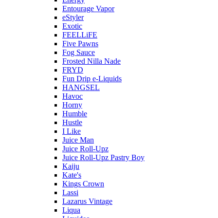
Entourage Vapor
eStyler
Exotic
FEELLiFE
Five Pawns
Fog Sauce
Frosted Nilla Nade
FRYD
Fun Drip e-Liquids
HANGSEL
Havoc
Horny
Humble
Hustle
I Like
Juice Man
Juice Roll-Upz
Juice Roll-Upz Pastry Boy
Kaiju
Kate's
Kings Crown
Lassi
Lazarus Vintage
Liqua