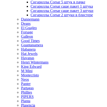
Сигариллы Corsar 5 штук в пачке
Сигариллы Corsar саше пакет 1 штука
Сигариллы Corsar саше пакет 3 штуки
Сигариллы Corsar 2 штуки в блистере
Dannemann
Deans
El Guajiro
Forsage
Galleon
Good Times
Guantanamera
Habanera
Hat Jewels
Havanas
Henri Wintermans
King Edward
M Mini
Montecristo
Neos
Panter
Partagas
Phillies
PIPERS
Planta
Plasencia