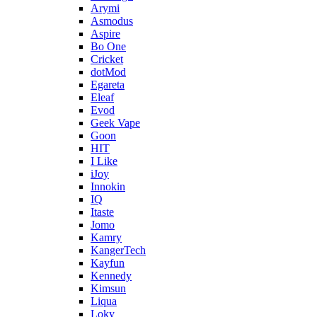
Arymi
Asmodus
Aspire
Bo One
Cricket
dotMod
Egareta
Eleaf
Evod
Geek Vape
Goon
HIT
I Like
iJoy
Innokin
IQ
Itaste
Jomo
Kamry
KangerTech
Kayfun
Kennedy
Kimsun
Liqua
Loky