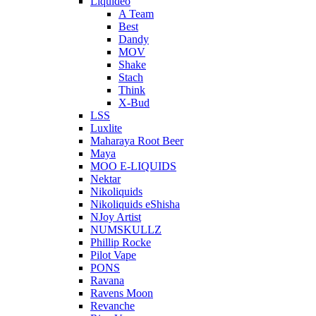
Liquideo
A Team
Best
Dandy
MOV
Shake
Stach
Think
X-Bud
LSS
Luxlite
Maharaya Root Beer
Maya
MOO E-LIQUIDS
Nektar
Nikoliquids
Nikoliquids eShisha
NJoy Artist
NUMSKULLZ
Phillip Rocke
Pilot Vape
PONS
Ravana
Ravens Moon
Revanche