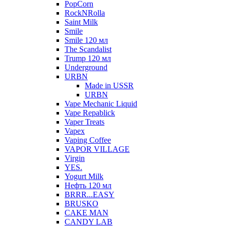
PopCorn
RockNRolla
Saint Milk
Smile
Smile 120 мл
The Scandalist
Trump 120 мл
Underground
URBN
Made in USSR
URBN
Vape Mechanic Liquid
Vape Repablick
Vaper Treats
Vapex
Vaping Coffee
VAPOR VILLAGE
Virgin
YES.
Yogurt Milk
Нефть 120 мл
BRRR...EASY
BRUSKO
CAKE MAN
CANDY LAB