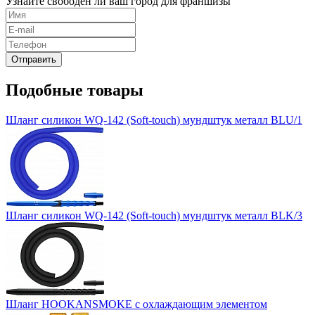
Узнайте свободен ли ваш город для франшизы
Подобные товары
Шланг силикон WQ-142 (Soft-touch) мундштук металл BLU/1
Шланг силикон WQ-142 (Soft-touch) мундштук металл BLK/3
Шланг HOOKANSMOKE с охлаждающим элементом