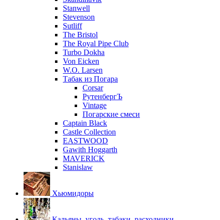
Stanwell
Stevenson
Sutliff
The Bristol
The Royal Pipe Club
Turbo Dokha
Von Eicken
W.O. Larsen
Табак из Погара
Corsar
РутенбергЪ
Vintage
Погарские смеси
Captain Black
Castle Collection
EASTWOOD
Gawith Hoggarth
MAVERICK
Stanislaw
Хьюмидоры
Кальяны, уголь, табаки, расходники