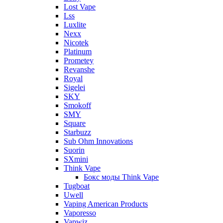
Lost Vape
Lss
Luxlite
Nexx
Nicotek
Platinum
Prometey
Revanshe
Royal
Sigelei
SKY
Smokoff
SMY
Square
Starbuzz
Sub Ohm Innovations
Suorin
SXmini
Think Vape
Бокс моды Think Vape
Tugboat
Uwell
Vaping American Products
Vaporesso
Vapwiz