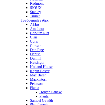
Redmont
SIOUX
Stanley
Turner
Трубочный табак
Alsbo
Amphora
Borkum Riff
Clan
Colts
Corsair
Dan Pipe
Danish
Dunhill
Helsingor
Holland House
Kaptn Bester
Mac Baren
Mackintosh
Peterson
Planta
Holger Danske
Planta
Samuel Gawith
Skandinavik