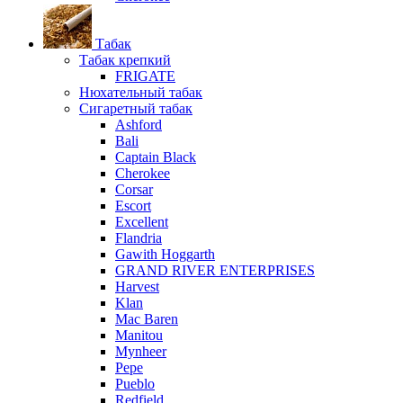
Табак
Табак крепкий
FRIGATE
Нюхательный табак
Сигаретный табак
Ashford
Bali
Captain Black
Cherokee
Corsar
Escort
Excellent
Flandria
Gawith Hoggarth
GRAND RIVER ENTERPRISES
Harvest
Klan
Mac Baren
Manitou
Mynheer
Pepe
Pueblo
Redfield