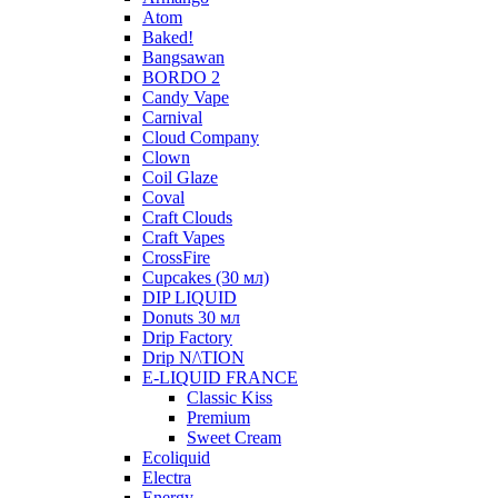
Atom
Baked!
Bangsawan
BORDO 2
Candy Vape
Carnival
Cloud Company
Clown
Coil Glaze
Coval
Craft Clouds
Craft Vapes
CrossFire
Cupcakes (30 мл)
DIP LIQUID
Donuts 30 мл
Drip Factory
Drip N/\TION
E-LIQUID FRANCE
Classic Kiss
Premium
Sweet Cream
Ecoliquid
Electra
Energy