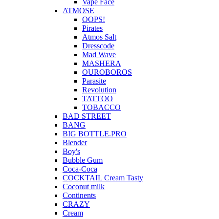
Vape Face
ATMOSE
OOPS!
Pirates
Atmos Salt
Dresscode
Mad Wave
MASHERA
OUROBOROS
Parasite
Revolution
TATTOO
TOBACCO
BAD STREET
BANG
BIG BOTTLE.PRO
Blender
Boy's
Bubble Gum
Coca-Coca
COCKTAIL Cream Tasty
Coconut milk
Continents
CRAZY
Cream