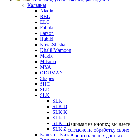
Кальяны
Aladin
BBL
ELG
Fabula
Faraon
Habibi
Kaya-Shisha
Khalil Mamoon
Magix
Mitsuba
MYA
ODUMAN
Shapes
SHC
SLD
SLK
SLK
SLK D
SLK K
SLK L
SLK TC
Нажимая на кнопку, вы даете
SLK Z
согласие на обработку своих
Кальяны Китай
персональных данных