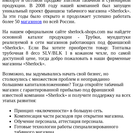
импорте и оптовой продаже элитной табачной и сувенирной
продукции. В 2008 году нашей компанией был запущен
уникальный проект франшиза табачного магазина «Sherlock».
За эти годы было открыто и продолжает успешно работать
более 50
магазинов
по всей России.
На нашем официальном сайте sherlock-shops.com вы найдете
основной каталог продукции - Трубки, мундштуки
реализуемой в сети магазинов работающих под франшизой
«Sherlock». Если Вы хотите приобрести товар: Топталка
трубочная 8 deco SLV/BLK 1 в кожаном чехле, по самой
доступной цене, тогда добро пожаловать в наши фирменные
магазины «Sherlock».
Возможно, вы задумывались начать свой бизнес, но
столкнулись с множеством проблем и неоправданно
большими капиталовложениями? Тогда откройте табачный
магазин с гарантированной прибылью под франшизой
известной компании «Sherlock» и получите поддержку на всех
этапах развития:
Принцип «включенности» в большую сеть.
Компенсация части расходов при открытии магазина.
Обучение персонала, аттестация персонала.
Готовые технологии работы специализированного
табачного магазина.