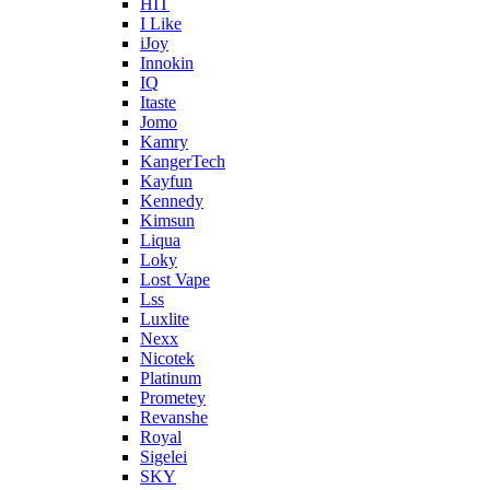
HIT
I Like
iJoy
Innokin
IQ
Itaste
Jomo
Kamry
KangerTech
Kayfun
Kennedy
Kimsun
Liqua
Loky
Lost Vape
Lss
Luxlite
Nexx
Nicotek
Platinum
Prometey
Revanshe
Royal
Sigelei
SKY