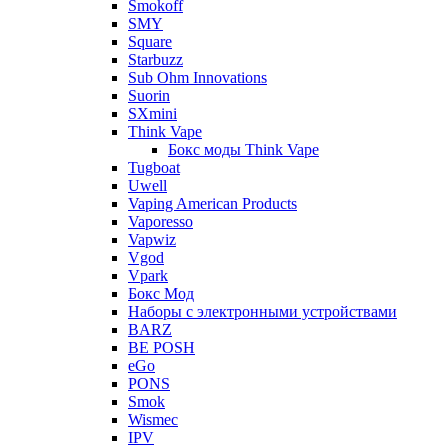
Smokoff
SMY
Square
Starbuzz
Sub Ohm Innovations
Suorin
SXmini
Think Vape
Бокс моды Think Vape
Tugboat
Uwell
Vaping American Products
Vaporesso
Vapwiz
Vgod
Vpark
Бокс Мод
Наборы с электронными устройствами
BARZ
BE POSH
eGo
PONS
Smok
Wismec
IPV