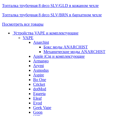
Топталка трубочная 8 deco SLV/GLD в кожаном чехле
Топталка трубочная 8 deco SLV/BRN в бархатном чехле
Посмотреть все товары
Устройства VAPE и комплектующие
VAPE
Anarchist
Бокс моды ANARCHIST
Механические моды ANARCHIST
Apple iCig и комплектующие
Armango
Arymi
Asmodus
Aspire
Bo One
Cricket
dotMod
Egareta
Eleaf
Evod
Geek Vape
Goon