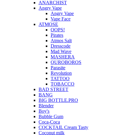
ANARCHIST
Angry Vape
Angry Vape
Vape Face
ATMOSE
OOPS!
Pirates
Atmos Salt
Dresscode
Mad Wave
MASHERA
OUROBOROS
Parasite
Revolution
TATTOO
TOBACCO
BAD STREET
BANG
BIG BOTTLE.PRO
Blender
Boy's
Bubble Gum
Coca-Coca
COCKTAIL Cream Tasty
Coconut milk