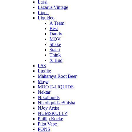
Lassi
Lazarus Vintage
Liqua
Liquideo
A Team
Best
Dandy
MOV
Shake
Stach
Think
X-Bud
LSS
Luxlite
Maharaya Root Beer
Maya
MOO E-LIQUIDS
Nektar
Nikoliquids
Nikoliquids eShisha
NJoy Artist
NUMSKULLZ
Phillip Rocke
Pilot Vape
PONS