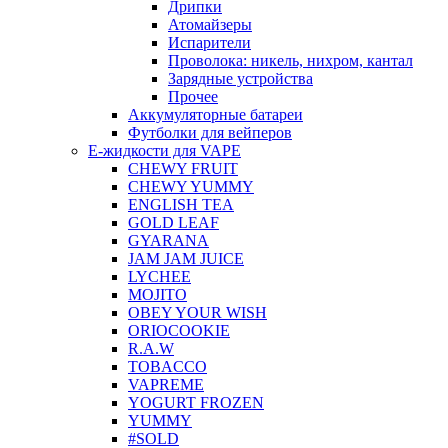
Дрипки
Атомайзеры
Испарители
Проволока: никель, нихром, кантал
Зарядные устройства
Прочее
Аккумуляторные батареи
Футболки для вейперов
Е-жидкости для VAPE
CHEWY FRUIT
CHEWY YUMMY
ENGLISH TEA
GOLD LEAF
GYARANA
JAM JAM JUICE
LYCHEE
MOJITO
OBEY YOUR WISH
ORIOCOOKIE
R.A.W
TOBACCO
VAPREME
YOGURT FROZEN
YUMMY
#SOLD