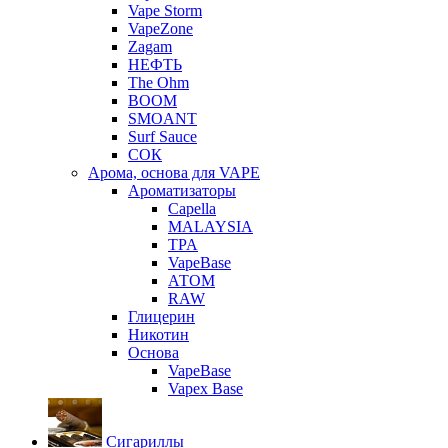
Vape Storm
VapeZone
Zagam
НЕФТЬ
The Ohm
BOOM
SMOANT
Surf Sauce
СОК
Арома, основа для VAPE
Ароматизаторы
Capella
MALAYSIA
TPA
VapeBase
АТОМ
RAW
Глицерин
Никотин
Основа
VapeBase
Vapex Base
Сигариллы