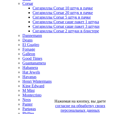
Corsar
Сигариллы Corsar 10 штук в пачке
Сигариллы Corsar 20 штук в пачке
Сигариллы Corsar 5 штук в пачке
Сигариллы Corsar саше пакет 1 штука
Сигариллы Corsar саше пакет 3 штуки
Сигариллы Corsar 2 штуки в блистере
Dannemann
Deans
El Guajiro
Forsage
Galleon
Good Times
Guantanamera
Habanera
Hat Jewels
Havanas
Henri Wintermans
King Edward
M Mini
Montecristo
Neos
Нажимая на кнопку, вы даете
Panter
согласие на обработку своих
Partagas
персональных данных
Phillies