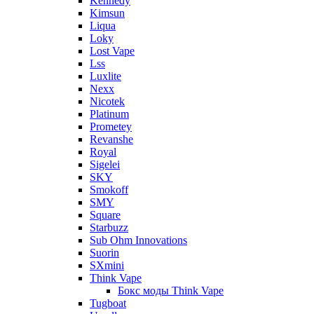
Kennedy
Kimsun
Liqua
Loky
Lost Vape
Lss
Luxlite
Nexx
Nicotek
Platinum
Prometey
Revanshe
Royal
Sigelei
SKY
Smokoff
SMY
Square
Starbuzz
Sub Ohm Innovations
Suorin
SXmini
Think Vape
Бокс моды Think Vape
Tugboat