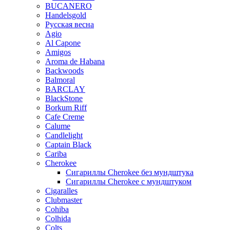
BUCANERO
Handelsgold
Русская весна
Agio
Al Capone
Amigos
Aroma de Habana
Backwoods
Balmoral
BARCLAY
BlackStone
Borkum Riff
Cafe Creme
Calume
Candlelight
Captain Black
Cariba
Cherokee
Сигариллы Cherokee без мундштука
Сигариллы Cherokee с мундштуком
Cigaralles
Clubmaster
Cohiba
Colhida
Colts