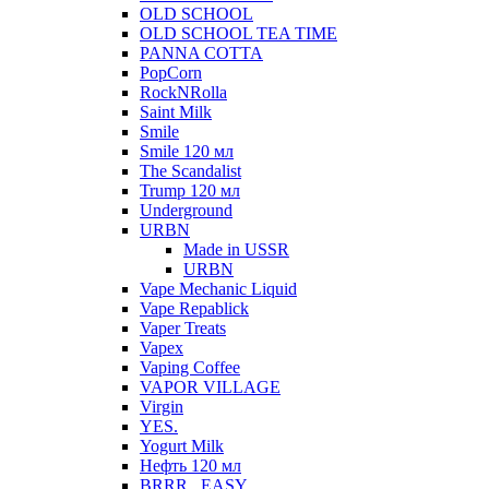
OLD SCHOOL
OLD SCHOOL TEA TIME
PANNA COTTA
PopCorn
RockNRolla
Saint Milk
Smile
Smile 120 мл
The Scandalist
Trump 120 мл
Underground
URBN
Made in USSR
URBN
Vape Mechanic Liquid
Vape Repablick
Vaper Treats
Vapex
Vaping Coffee
VAPOR VILLAGE
Virgin
YES.
Yogurt Milk
Нефть 120 мл
BRRR...EASY