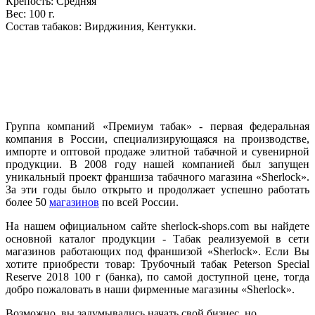
Крепость: Средняя
Вес: 100 г.
Состав табаков: Вирджиния, Кентукки.
Группа компаний «Премиум табак» - первая федеральная
компания в России, специализирующаяся на производстве,
импорте и оптовой продаже элитной табачной и сувенирной
продукции. В 2008 году нашей компанией был запущен
уникальный проект франшиза табачного магазина «Sherlock».
За эти годы было открыто и продолжает успешно работать
более 50
магазинов
по всей России.
На нашем официальном сайте sherlock-shops.com вы найдете
основной каталог продукции - Табак реализуемой в сети
магазинов работающих под франшизой «Sherlock». Если Вы
хотите приобрести товар: Трубочный табак Peterson Special
Reserve 2018 100 г (банка), по самой доступной цене, тогда
добро пожаловать в наши фирменные магазины «Sherlock».
Возможно, вы задумывались начать свой бизнес, но