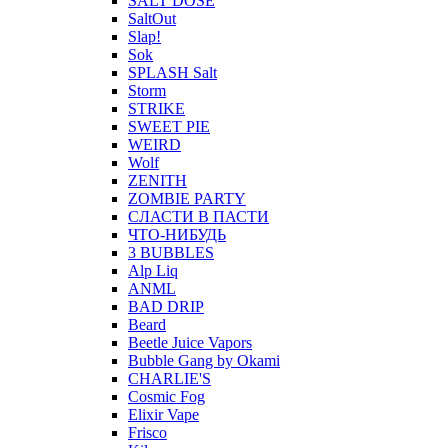
SALT DOSE
SaltOut
Slap!
Sok
SPLASH Salt
Storm
STRIKE
SWEET PIE
WEIRD
Wolf
ZENITH
ZOMBIE PARTY
СЛАСТИ В ПАСТИ
ЧТО-НИБУДЬ
3 BUBBLES
Alp Liq
ANML
BAD DRIP
Beard
Beetle Juice Vapors
Bubble Gang by Okami
CHARLIE'S
Cosmic Fog
Elixir Vape
Frisco