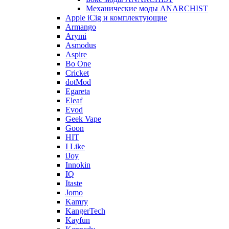
Механические моды ANARCHIST
Apple iCig и комплектующие
Armango
Arymi
Asmodus
Aspire
Bo One
Cricket
dotMod
Egareta
Eleaf
Evod
Geek Vape
Goon
HIT
I Like
iJoy
Innokin
IQ
Itaste
Jomo
Kamry
KangerTech
Kayfun