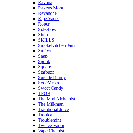
Ravana
Ravens Moon
Revanche
Ripe Vapes
Roper
Sideshow
Siren
SKILLS
SmokeKitchen Jam
Smüvy
Snap
Spunk
Square
Starbuzz
Suicide Bunny
SvoёMesto
Sweet Candy
TFOB
The Mad Alchemist
The Milkman
Traditional Juice
Tropical
Troublemint
Twelve Vapor
Vape Chemist