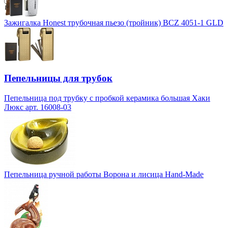
Зажигалка Honest трубочная пьезо (тройник) BCZ 4051-1 GLD
Пепельницы для трубок
Пепельница под трубку с пробкой керамика большая Хаки
Люкс арт. 16008-03
Пепельница ручной работы Ворона и лисица Hand-Made