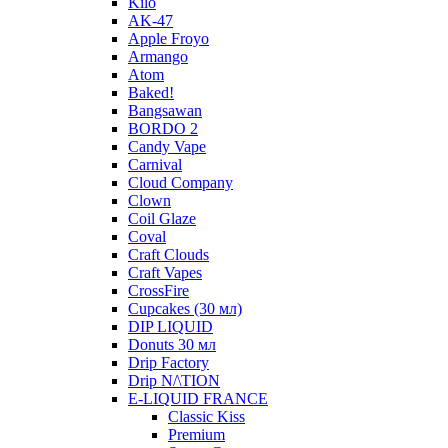
Kilo
AK-47
Apple Froyo
Armango
Atom
Baked!
Bangsawan
BORDO 2
Candy Vape
Carnival
Cloud Company
Clown
Coil Glaze
Coval
Craft Clouds
Craft Vapes
CrossFire
Cupcakes (30 мл)
DIP LIQUID
Donuts 30 мл
Drip Factory
Drip N/\TION
E-LIQUID FRANCE
Classic Kiss
Premium