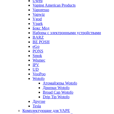
Uwell
Vaping American Products
Vaporesso
Vapwiz
Vgod
Vpark
Бокс Мод
Наборы с электронными устройствами
BARZ
BE POSH
eGo
PONS
Smok
Wismec
IPV
UD
VooPoo
Wotofo
Атомайзеры Wotofo
Дрипки Wotofo
Broad Cap Wotofo
Drip Tip Wotofo
Другие
Tesla
Комплектующие для VAPE