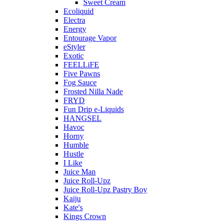
Sweet Cream
Ecoliquid
Electra
Energy
Entourage Vapor
eStyler
Exotic
FEELLiFE
Five Pawns
Fog Sauce
Frosted Nilla Nade
FRYD
Fun Drip e-Liquids
HANGSEL
Havoc
Horny
Humble
Hustle
I Like
Juice Man
Juice Roll-Upz
Juice Roll-Upz Pastry Boy
Kaiju
Kate's
Kings Crown