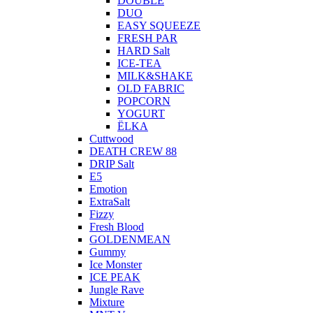
DOUBLE
DUO
EASY SQUEEZE
FRESH PAR
HARD Salt
ICE-TEA
MILK&SHAKE
OLD FABRIC
POPCORN
YOGURT
ЁLKA
Cuttwood
DEATH CREW 88
DRIP Salt
E5
Emotion
ExtraSalt
Fizzy
Fresh Blood
GOLDENMEAN
Gummy
Ice Monster
ICE PEAK
Jungle Rave
Mixture