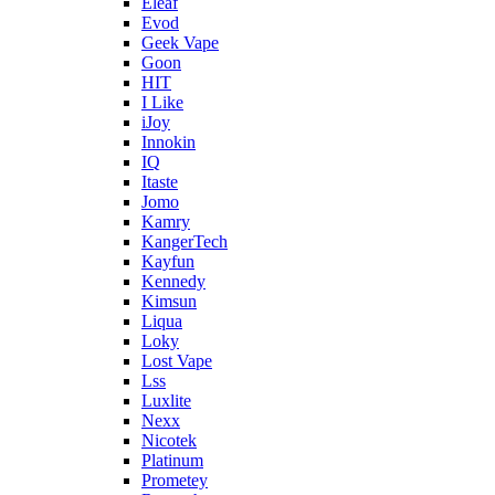
Eleaf
Evod
Geek Vape
Goon
HIT
I Like
iJoy
Innokin
IQ
Itaste
Jomo
Kamry
KangerTech
Kayfun
Kennedy
Kimsun
Liqua
Loky
Lost Vape
Lss
Luxlite
Nexx
Nicotek
Platinum
Prometey