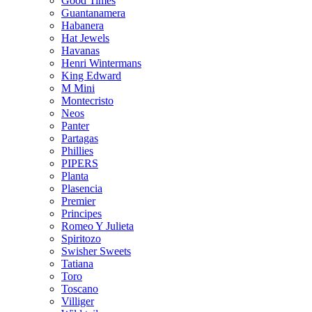
Good Times
Guantanamera
Habanera
Hat Jewels
Havanas
Henri Wintermans
King Edward
M Mini
Montecristo
Neos
Panter
Partagas
Phillies
PIPERS
Planta
Plasencia
Premier
Principes
Romeo Y Julieta
Spiritozo
Swisher Sweets
Tatiana
Toro
Toscano
Villiger