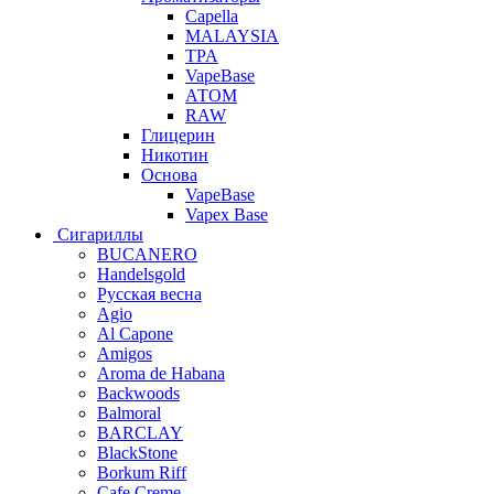
Capella
MALAYSIA
TPA
VapeBase
АТОМ
RAW
Глицерин
Никотин
Основа
VapeBase
Vapex Base
Сигариллы
BUCANERO
Handelsgold
Русская весна
Agio
Al Capone
Amigos
Aroma de Habana
Backwoods
Balmoral
BARCLAY
BlackStone
Borkum Riff
Cafe Creme