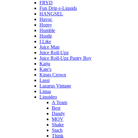
FRYD
Fun Drip e-Liquids
HANGSEL
Havoc
Horny
Humble
Hustle
I Like
Juice Man
Juice Roll-Upz
Juice Roll-Upz Pastry Boy
Kaiju
Kate's
Kings Crown
Lassi
Lazarus Vintage
Liqua
Liquideo
A Team
Best
Dandy
MOV
Shake
Stach
Think