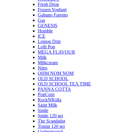
Fresh Drop
Frozen Yoghurt
Gabano Farento
Gas
GENESIS
Humble
ICE
Lemon Drip
Lolli Pop
MEGA FLAVOUR
Milk
Milkcream
Nitro
OHM NOM NOM
OLD SCHOOL
OLD SCHOOL TEA TIME
PANNA COTTA
PopCorn
RockNRolla
Saint Milk
Smile
Smile 120 мл
The Scandalist
Trump 120 мл
Underground