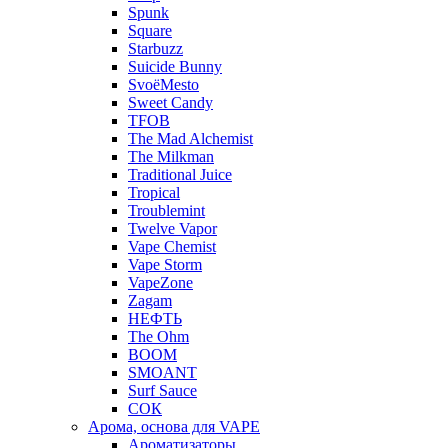
Spunk
Square
Starbuzz
Suicide Bunny
SvoёMesto
Sweet Candy
TFOB
The Mad Alchemist
The Milkman
Traditional Juice
Tropical
Troublemint
Twelve Vapor
Vape Chemist
Vape Storm
VapeZone
Zagam
НЕФТЬ
The Ohm
BOOM
SMOANT
Surf Sauce
СОК
Арома, основа для VAPE
Ароматизаторы