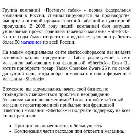
Группа компаний «Премиум табак» - первая федеральная
компания в России, специализирующаяся на производстве,
импорте и оптовой продаже элитной табачной и сувенирной
продукции. В 2008 году нашей компанией был запущен
уникальный проект франшиза табачного магазина «Sherlock».
За эти годы было открыто и продолжает успешно работать
более 50
магазинов
по всей России.
На нашем официальном сайте sherlock-shops.com вы найдете
основной каталог продукции - Табак реализуемой в сети
магазинов работающих под франшизой «Sherlock». Если Вы
хотите приобрести товар: Табак Cherokee Zware 25 г, по самой
доступной цене, тогда добро пожаловать в наши фирменные
магазины «Sherlock».
Возможно, вы задумывались начать свой бизнес, но
столкнулись с множеством проблем и неоправданно
большими капиталовложениями? Тогда откройте табачный
магазин с гарантированной прибылью под франшизой
известной компании «Sherlock» и получите поддержку на всех
этапах развития:
Принцип «включенности» в большую сеть.
Компенсация части расходов при открытии магазина.