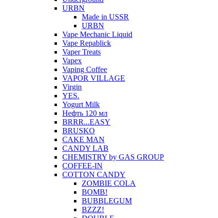
URBN
Made in USSR
URBN
Vape Mechanic Liquid
Vape Repablick
Vaper Treats
Vapex
Vaping Coffee
VAPOR VILLAGE
Virgin
YES.
Yogurt Milk
Нефть 120 мл
BRRR...EASY
BRUSKO
CAKE MAN
CANDY LAB
CHEMISTRY by GAS GROUP
COFFEE-IN
COTTON CANDY
ZOMBIE COLA
BOMB!
BUBBLEGUM
BZZZ!