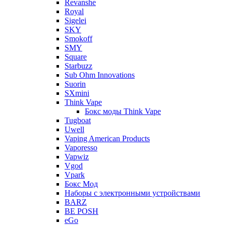
Revanshe
Royal
Sigelei
SKY
Smokoff
SMY
Square
Starbuzz
Sub Ohm Innovations
Suorin
SXmini
Think Vape
Бокс моды Think Vape
Tugboat
Uwell
Vaping American Products
Vaporesso
Vapwiz
Vgod
Vpark
Бокс Мод
Наборы с электронными устройствами
BARZ
BE POSH
eGo