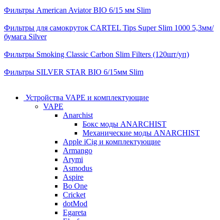
Фильтры American Aviator BIO 6/15 мм Slim
Фильтры для самокруток CARTEL Tips Super Slim 1000 5,3мм/
бумага Silver
Фильтры Smoking Classic Carbon Slim Filters (120шт/уп)
Фильтры SILVER STAR BIO 6/15мм Slim
Устройства VAPE и комплектующие
VAPE
Anarchist
Бокс моды ANARCHIST
Механические моды ANARCHIST
Apple iCig и комплектующие
Armango
Arymi
Asmodus
Aspire
Bo One
Cricket
dotMod
Egareta