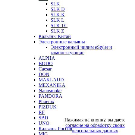
SLK
SLK D
SLK K
SLK L
SLK TC
SLK Z
Кальяны Китай
Электронные кальяны
Электронный чилим eStyler и
комплектующие
ALPHA
BODO
Caesar
DON
MAKLAUD
MEXANIKA
Nanosmoke
PANDORA
Phoenix
PIZDUK
RF
SBD
Нажимая на кнопку, вы даете
UNO
согласие на обработку своих
Кальяны Россия
персональных данных
MIG