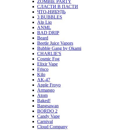
ZOMBIE PARTY
СЛАСТИ В ПАСТИ
ЧТО-НИБУДЬ
3 BUBBLES
Alp Liq
ANML
BAD DRIP
Beard
Beetle Juice Vapors
Bubble Gang by Okami
CHARLIE'S
Cosmic Fog
Elixir Vape
Frisco
Kilo
AK-47
Apple Froyo
Armango
Atom
Baked!
Bangsawan
BORDO 2
Candy Vape
Carnival
Cloud Company