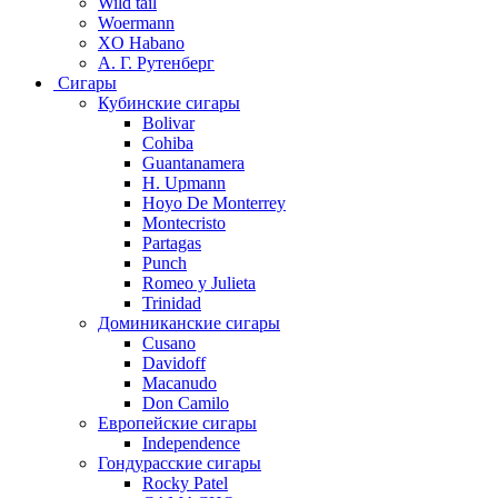
Wild tail
Woermann
XO Habano
А. Г. Рутенберг
Сигары
Кубинские сигары
Bolivar
Cohiba
Guantanamera
H. Upmann
Hoyo De Monterrey
Montecristo
Partagas
Punch
Romeo y Julieta
Trinidad
Доминиканские сигары
Cusano
Davidoff
Macanudo
Don Camilo
Европейские сигары
Independence
Гондурасские сигары
Rocky Patel