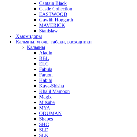
Captain Black
Castle Collection
EASTWOOD
Gawith Hoggarth
MAVERICK
Stanislaw
Хьюмидоры
Кальяны, уголь, табаки, расходники
Кальяны
Aladin
BBL
ELG
Fabula
Faraon
Habibi
Kaya-Shisha
Khalil Mamoon
Magix
Mitsuba
MYA
ODUMAN
Shapes
SHC
SLD
SLK