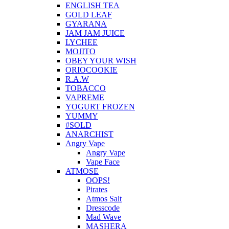
ENGLISH TEA
GOLD LEAF
GYARANA
JAM JAM JUICE
LYCHEE
MOJITO
OBEY YOUR WISH
ORIOCOOKIE
R.A.W
TOBACCO
VAPREME
YOGURT FROZEN
YUMMY
#SOLD
ANARCHIST
Angry Vape
Angry Vape
Vape Face
ATMOSE
OOPS!
Pirates
Atmos Salt
Dresscode
Mad Wave
MASHERA