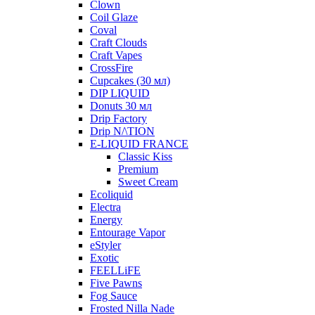
Clown
Coil Glaze
Coval
Craft Clouds
Craft Vapes
CrossFire
Cupcakes (30 мл)
DIP LIQUID
Donuts 30 мл
Drip Factory
Drip N/\TION
E-LIQUID FRANCE
Classic Kiss
Premium
Sweet Cream
Ecoliquid
Electra
Energy
Entourage Vapor
eStyler
Exotic
FEELLiFE
Five Pawns
Fog Sauce
Frosted Nilla Nade