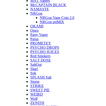
MNT Vapers
Mr.CAPTAIN BLACK
NAMASTE
NRGon
NRGon Vape Coin 2.0
NRGon priMIX
OKAMI
Opeo
Party Vaper
Parus
PROMETEY
PSYCHO DROPS
PSYCHO JUICES
Red Smokers
SALT DOSE
SaltOut
Slap!
Sok
SPLASH Salt
Storm
STRIKE
SWEET PIE
WEIRD
Wolf
ZENITH