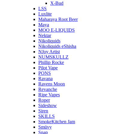
X-Bud
LSS
Luxlite
Maharaya Root Beer
Maya
MOO E-LIQUIDS
Nektar
Nikoliquids
Nikoliquids eShisha
NJoy Artist
NUMSKULLZ
Phillip Rocke
Pilot Vape
PONS
Ravana
Ravens Moon
Revanche
Ripe Vapes
Roper
Sideshow
Siren
SKILLS
SmokeKitchen Jam
Smüvy
Snap