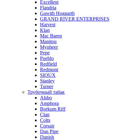
Excellent
Flandria
Gawith Hoggarth
GRAND RIVER ENTERPRISES
Harvest
Klan
Mac Baren
Manitou
Mynheer
Pepe
Pueblo
Redfield
Redmont
SIOUX
Stanley
Turner
Трубочный табак
Alsbo
Amphora
Borkum Riff
Clan
Colts
Corsair
Dan Pipe
Danish