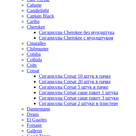
Calume
Candlelight
Captain Black
Cariba
Cherokee
Сигариллы Cherokee без мундштука
Сигариллы Cherokee с мундштуком
Cigaralles
Clubmaster
Cohiba
Colhida
Colts
Corsar
Сигариллы Corsar 10 штук в пачке
Сигариллы Corsar 20 штук в пачке
Сигариллы Corsar 5 штук в пачке
Сигариллы Corsar саше пакет 1 штука
Сигариллы Corsar саше пакет 3 штуки
Сигариллы Corsar 2 штуки в блистере
Dannemann
Deans
El Guajiro
Forsage
Galleon