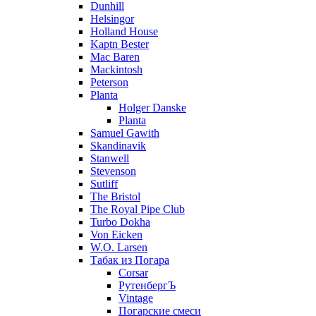
Dunhill
Helsingor
Holland House
Kaptn Bester
Mac Baren
Mackintosh
Peterson
Planta
Holger Danske
Planta
Samuel Gawith
Skandinavik
Stanwell
Stevenson
Sutliff
The Bristol
The Royal Pipe Club
Turbo Dokha
Von Eicken
W.O. Larsen
Табак из Погара
Corsar
РутенбергЪ
Vintage
Погарские смеси