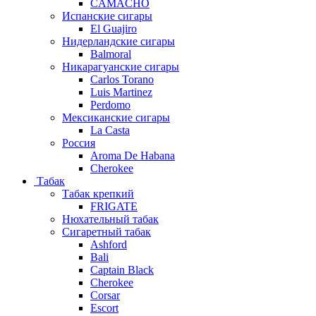
CAMACHO
Испанские сигары
El Guajiro
Нидерландские сигары
Balmoral
Никарагуанские сигары
Carlos Torano
Luis Martinez
Perdomo
Мексиканские сигары
La Casta
Россия
Aroma De Habana
Cherokee
Табак
Табак крепкий
FRIGATE
Нюхательный табак
Сигаретный табак
Ashford
Bali
Captain Black
Cherokee
Corsar
Escort